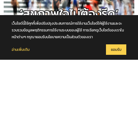
เว็บไซต์นี้ใช้คุกกี้เพื่อปรับปรุงประสบการณ์การใช้งานเว็บไซต์ให้ผู้ใช้งานและจะ
รวบรวมข้อมูลพฤติกรรมการใช้งานระบบของผู้ใช้ การเรียกดูเว็บไซต์ของเราใน
หน้าต่างๆ กรุณายอมรับนโยบายความเป็นส่วนตัวของเรา
15 มิถุนายน 2569
อ่านเพิ่มเติม
ยอมรับ
ม.มหิดล จัดแคมเปญสร้างสรรค์ ‘สุขภาพใจไม่ต้องรีด’ เพื่อสุขภาวะที่ดี-สิ่ง
แวดล้อมยั่งยืน