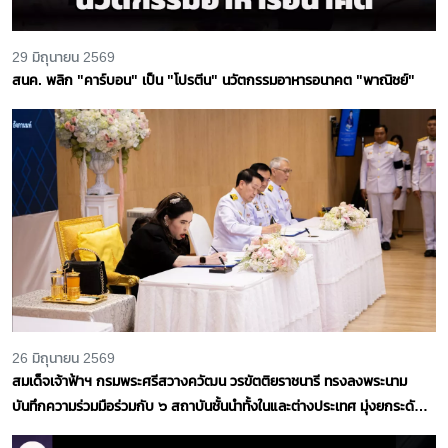
29 มิถุนายน 2569
สนค. พลิก "คาร์บอน" เป็น "โปรตีน" นวัตกรรมอาหารอนาคต "พาณิชย์"
26 มิถุนายน 2569
สมเด็จเจ้าฟ้าฯ กรมพระศรีสวางควัฒน วรขัตติยราชนารี ทรงลงพระนาม
บันทึกความร่วมมือร่วมกับ ๖ สถาบันชั้นนำทั้งในและต่างประเทศ มุ่งยกระดับ
สุขภาวะประชาชนและมาตรฐานการศึกษา การวิจัยสู่ระดับสากล