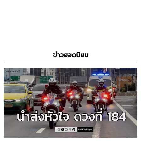
5 สิงหาคม 2569
“อนุทิน”ประชุม ครม. สั่งตรวจสอบปมข้อมูลหลุด หลังมีภาพถ่ายบัตร
ประชาชน รับเป็นภาพเก่านานแล้ว
5 สิงหาคม 2569
นายกฯ เตรียมเปิดทำเนียบต้อนรับประธานาธิบดีเมียนมา เยือนไทยอย่างเป็น
ทางการ 6–7 สิงหาคมนี้ สานต่อความร่วมมือทวิภาคีและความร่วมมือในกรอบ
อาเซียน
4 สิงหาคม 2569
ทบ. โต้กลับรายงานผู้แทนพิเศษ UN ย้ำไทยไม่ใช่ผู้ริเริ่มความขัดแย้ง
4 สิงหาคม 2569
นายกฯแสดงวิสัยทัศน์ ณ สำนักเลขาธิการอาเซียน ครั้งแรกในรอบ 17 ปี ชี้ 3
แนวทางนำอาเซียนสู่อนาคตที่เข้มแข็งร่วมกัน