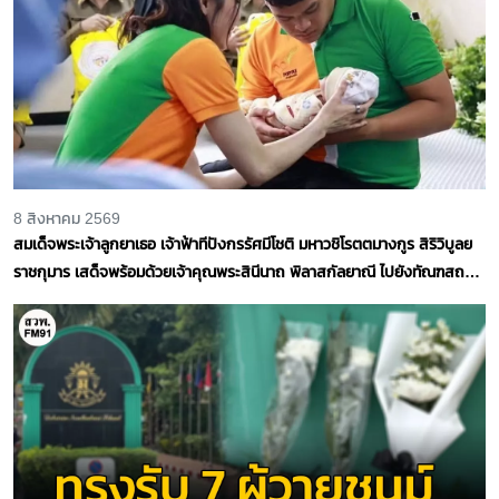
8 สิงหาคม 2569
สมเด็จพระเจ้าลูกยาเธอ เจ้าฟ้าทีปังกรรัศมีโชติ มหาวชิโรตตมางกูร สิริวิบูลย
ราชกุมาร เสด็จพร้อมด้วยเจ้าคุณพระสินีนาถ พิลาสกัลยาณี ไปยังทัณฑสถาน
หญิงเชียงใหม่ เพื่อทรงเยี่ยมและพระราชทานกำลังใจแก่ผู้ต้องขังหญิง