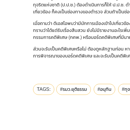
ทุจริตแห่งชาติ (ป.ป.ช.) ต้องดำเนินการก็ให้ ป.ป.ช. ดำ
เกี่ยวข้อง ก็คงเป็นช่องทางของตำรวจ ส่วนถ้าเป็นช่
เมื่อถามว่า ดีเอสไอพบว่ามีนักการเมืองเข้าไปเกี่ยวข้
ทราบว่าได้แต่รับเรื่องสืบสวน ยังไม่มีรายงานอะไรเพิ่
กรรมการคดีพิเศษ (กคพ.) หรือบอร์ดคดีพิเศษที่มีน
ส่วนจะรับเป็นคดีพิเศษหรือไม่ ต้องดูหลักฐานก่อน หา
การพิจารณาของบอร์ดคดีพิเศษ และจะรับเป็นคดีพิเศ
TAGS:
#รมว.ยุติธรรม
#อนุทิน
#ทุ