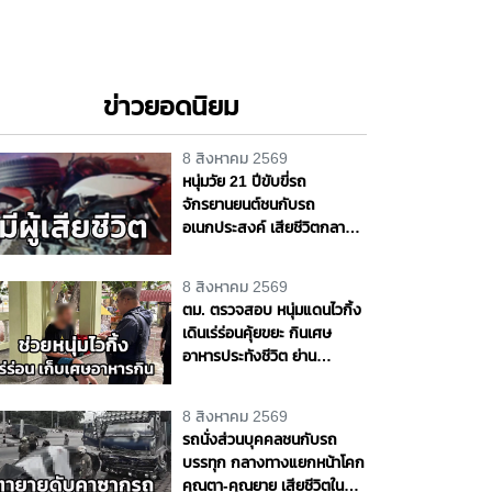
ข่าวยอดนิยม
8 สิงหาคม 2569
หนุ่มวัย 21 ปีขับขี่รถ
จักรยานยนต์ชนกับรถ
อเนกประสงค์ เสียชีวิตกลาง
ถนนพุทธมณฑล สาย 4
จ.นครปฐม
8 สิงหาคม 2569
ตม. ตรวจสอบ หนุ่มแดนไวกิ้ง
เดินเร่ร่อนคุ้ยขยะ กินเศษ
อาหารประทังชีวิต ย่าน
ปากเกร็ด เตรียมส่งตัวกลับ
ประเทศ เจ้าตัวขอบคุณวัด ชาว
8 สิงหาคม 2569
บ้านช่วยเหลือ จ.นนทบุรี
รถนั่งส่วนบุคคลชนกับรถ
บรรทุก กลางทางแยกหน้าโคก
คุณตา-คุณยาย เสียชีวิตใน