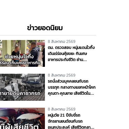
ข่าวยอดนิยม
8 สิงหาคม 2569
ตม. ตรวจสอบ หนุ่มแดนไวกิ้ง
เดินเร่ร่อนคุ้ยขยะ กินเศษ
อาหารประทังชีวิต ย่าน
ปากเกร็ด เตรียมส่งตัวกลับ
ประเทศ เจ้าตัวขอบคุณวัด ชาว
8 สิงหาคม 2569
บ้านช่วยเหลือ จ.นนทบุรี
รถนั่งส่วนบุคคลชนกับรถ
บรรทุก กลางทางแยกหน้าโคก
คุณตา-คุณยาย เสียชีวิตใน
ซากรถ จ.พระนครศรีอยุธยา
8 สิงหาคม 2569
หนุ่มวัย 21 ปีขับขี่รถ
จักรยานยนต์ชนกับรถ
อเนกประสงค์ เสียชีวิตกลาง