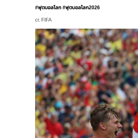
#ฟุตบอลโลก
#ฟุตบอลโลก2026
cr. FIFA