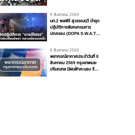
ถนนพุทธมณฑล สาย 4
จ.นครปฐม
8 สิงหาคม 2569
มท.2 พลพีร์ สุวรรณฉวี นำชุด
ปฏิบัติการพิเศษกรมการ
ปกครอง (DOPA S.W.A.T.)
เปิดปฏิบัติการ “บารมีโสธร”
บุกจับผับเถื่อนอัพยา กลาง
8 สิงหาคม 2569
เมืองแปดริ้ว เปิดถึงเช้า ไร้ใบ
พยากรณ์อากาศประจำวันที่ 8
อนุญาต
สิงหาคม 2569 กรุงเทพและ
ปริมณฑล มีฝนฟ้าคะนอง ร้อย
ละ 70 ของพื้นที่ และมีฝน
ตกหนักบางแห่ง