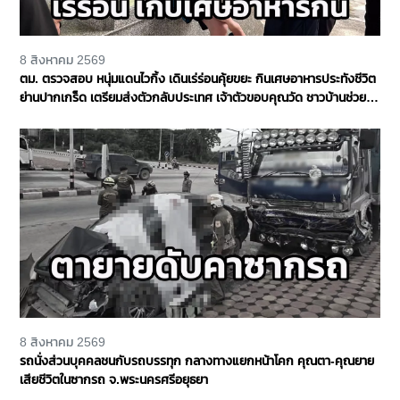
8 สิงหาคม 2569
ตม. ตรวจสอบ หนุ่มแดนไวกิ้ง เดินเร่ร่อนคุ้ยขยะ กินเศษอาหารประทังชีวิต
ย่านปากเกร็ด เตรียมส่งตัวกลับประเทศ เจ้าตัวขอบคุณวัด ชาวบ้านช่วย
เหลือ จ.นนทบุรี
8 สิงหาคม 2569
รถนั่งส่วนบุคคลชนกับรถบรรทุก กลางทางแยกหน้าโคก คุณตา-คุณยาย
เสียชีวิตในซากรถ จ.พระนครศรีอยุธยา