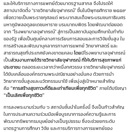
และให้บริการทางการแพทย์ด้วยมาตรฐานสากล จึงโปรดให้
สถาปนาจัดตั้ง “ราชวิทยาลัยจุฬาภรณ์” ขึ้นในปีพุทธศักราช ๒๕๕๙
เพื่อถวายเป็นพระราชกุศลแด่ พระบาทสมเด็จพระบรมชนกาธิเบศร
มหาภูมิพลอดุลยเดชมหาราช บรมนาถบพิตร โดยพัฒนาต่อยอด
จาก “โรงพยาบาลจุฬาภรณ์” สู่การเป็นสถาบันอุดมศึกษาในกำกับ
ของรัฐ เพื่อเป็นศูนย์กลางการเรียนการสอนและการวิจัยขั้นสูง ใน
การสร้างและพัฒนาบุคลากรทางการแพทย์ วิทยาศาสตร์ และ
สาธารณสุขที่ประเทศยังคงขาดแคลน
โดย
มีโรงพยาบาลจุฬาภรณ์
เป็น
ส่วนงานภายใต้ราชวิทยาลัยจุฬาภรณ์ ที่ให้บริการสุขภาพแก่
ประชาชน
ตลอดระยะเวลากว่าหนึ่งทศวรรษ ราชวิทยาลัยจุฬาภรณ์
ได้ขับเคลื่อนองค์กรตามพระปณิธานอย่างมั่นคง ด้วยการนำ
วิทยาการขั้นสูงและนวัตกรรมมาใช้ เพื่อมุ่งสู่เป้าหมายสำคัญ
คือ
“การสร้างสุขภาวะที่ดีและเท่าเทียมเพื่อทุกชีวิต”
ภายใต้ปรัชญา
“เป็นเลิศเพื่อทุกชีวิต”
การลงพระนามร่วมกับ ๖ สถาบันชั้นนำในครั้งนี้ จึงเป็นก้าวสำคัญ
ในการประสานความร่วมมือเพื่อบูรณาการองค์ความรู้และการ
พัฒนาทรัพยากรมนุษย์อย่างเป็นรูปธรรม ซึ่งจะช่วยยกระดับ
มาตรฐานการศึกษา วิจัย และการบริการทางการแพทย์ของ