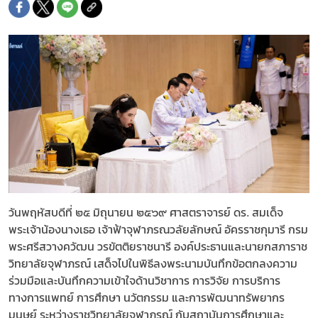
วันพฤหัสบดีที่ ๒๕ มิถุนายน ๒๕๖๙ ศาสตราจารย์ ดร. สมเด็จ
พระเจ้าน้องนางเธอ เจ้าฟ้าจุฬาภรณวลัยลักษณ์ อัครราชกุมารี กรม
พระศรีสวางควัฒน วรขัตติยราชนารี องค์ประธานและนายกสภาราช
วิทยาลัยจุฬาภรณ์ เสด็จไปในพิธีลงพระนามบันทึกข้อตกลงความ
ร่วมมือและบันทึกความเข้าใจด้านวิชาการ การวิจัย การบริการ
ทางการแพทย์ การศึกษา นวัตกรรม และการพัฒนาทรัพยากร
มนุษย์ ระหว่างราชวิทยาลัยจุฬาภรณ์ กับสถาบันการศึกษาและ