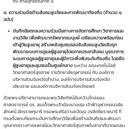
กับ ศาลอุทธรณ์ภาค ๑
๔. ความร่วมมือด้านสังคมสูงวัยและการพัฒนาท้องถิ่น (จำนวน ๑
ฉบับ)
บันทึกข้อตกลงความร่วมมือทางการจัดการศึกษา วิชาการและ
งานวิจัย เพื่อพัฒนาทรัพยากรมนุษย์ เตรียมความพร้อมก่อน
เข้าสู่วัยสูงอายุ สร้างพลังชุมชนรองรับสังคมสูงวัยเชิงรุก
พัฒนาระบบการดูแลผู้สูงอายุโดยภาคประชาสังคม บูรณาการ
ระบบการดูแลผู้สูงอายุและผู้มีภาวะพึ่งพิงระดับท้องถิ่น โดยยึด
ผู้สูงอายุและชุมชนเป็นศูนย์กลาง
ระหว่าง คณะเทคโนโลยี
วิทยาศาสตร์สุขภาพ ราชวิทยาลัยจุฬาภรณ์ กับ องค์การ
บริหารส่วนจังหวัดลำปาง, องค์การบริหารส่วนจังหวัด
เชียงราย และองค์การบริหารส่วนจังหวัดแพร่
ด้วยพระปรีชาสามารถและพระวิสัยทัศน์อันกว้างไกลของ
ศาสตราจารย์ ดร. สมเด็จพระเจ้าน้องนางเธอ เจ้าฟ้าจุฬาภรณวลัย
ลักษณ์ อัครราชกุมารี กรมพระศรีสวางควัฒน วรขัตติยราชนารี ที่
ทรงตั้งพระทัยยกระดับการศึกษาวิจัยเพื่อสร้างบัณฑิตและพัฒนา
บุคลากรทางการแพทย์และวิทยาศาสตร์สุขภาพในสาขาที่ขาดแคลน