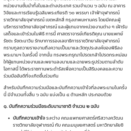
หน่วยงานชั้นนำทั้งในและต่างประเทศ รวมจำนวน ๖ ฉบับ ณ อาคาร
วิจัยและการเรียนรู้เฉลิมพระเกียรติ ๖๐ พรรษา เจ้าฟ้าจุฬาภรณ์
ราชวิทยาลัยจุฬาภรณ์ เขตหลักสี่ กรุงเทพมหานคร โดยมีคณะผู้
บริหารราชวิทยาลัยจุฬาภรณ์ และผู้แทนจากหน่วยงานต่าง ๆ เฝ้ารับ
เสด็จและเข้าร่วมในพิธี การนี้ ศาสตราจารย์เกียรติคุณ นายแพทย์
รัชตะ รัชตะนาวิน รักษาการรองเลขาธิการราชวิทยาลัยจุฬาภรณ์
กราบทูลถวายรายงานถึงความเป็นมาและวัตถุประสงค์ของพิธีลง
พระนามฯ ในครั้งนี้ จากนั้น ทรงพระกรุณาโปรดเกล้าโปรดกระหม่อม
ให้ผู้แทนหน่วยงานและพยานลงนามและฉายพระรูปร่วมตามลำดับ
โอกาสนี้ ได้พระราชทานพระดำรัสเพื่อความเป็นสิริมงคลและความ
ร่วมมืออันดีที่จะเกิดขึ้นร่วมกัน
สำหรับบันทึกความร่วมมือและบันทึกความเข้าใจที่ลงพระนามในครั้ง
นี้ มีจำนวนทั้งสิ้น ๖ ฉบับ แบ่งเป็น ๔ ด้านหลัก ประกอบด้วย
๑. บันทึกความร่วมมือระดับนานาชาติ จำนวน ๒ ฉบับ
บันทึกความเข้าใจ
ระหว่าง คณะแพทยศาสตร์ศรีสวางควัฒน
ราชวิทยาลัยจุฬาภรณ์ กับ คณะมนุษยศาสตร์ มหาวิทยาลัยชิ