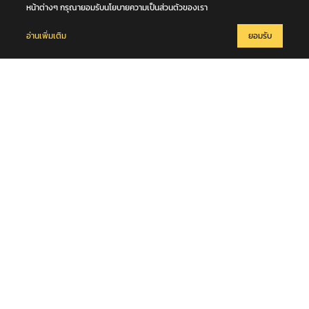
หน้าต่างๆ กรุณายอมรับนโยบายความเป็นส่วนตัวของเรา
อ่านเพิ่มเติม
ยอมรับ
8 สิงหาคม 2569
“สุริยะ” จับมือ “วัชระพล” ลงพื้นที่ จ.เลย สั่งเดินหน้าพัฒนาลุ่มน้ำเลย
รับมือน้ำท่วม - น้ำแล้ง พร้อมขับเคลื่อนโครงการพัฒนาแหล่งน้ำตามแนว
พระราชดำริ หนุนความมั่นคงด้านน้ำให้ประชาชนและภาคการเกษตร