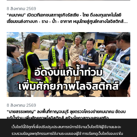
8 สิงหาคม 2569
“คมนาคม” เปิดเวทีเอกชนสภาธุรกิจรัสเซีย - ไทย ดึงลงทุนเทคโนโลยี
เชื่อมขนส่งทางบก - ราง - น้ำ - อากาศ หนุนไทยสู่ศูนย์กลางโลจิสติกส์
ภูมิภาค
8 สิงหาคม 2569
“นายสรรเพชญ” ลงพื้นที่กาญจนบุรี ลุยตรวจโครงข่ายคมนาคม อัดงบ
แก้น้ำท่วม เพิ่มศักยภาพโลจิสติกส์ สร้างโอกาสทางเศรษฐกิจ
เว็บไซต์นี้ใช้คุกกี้เพื่อปรับปรุงประสบการณ์การใช้งานเว็บไซต์ให้ผู้ใช้งานและจะ
รวบรวมข้อมูลพฤติกรรมการใช้งานระบบของผู้ใช้ การเรียกดูเว็บไซต์ของเราใน