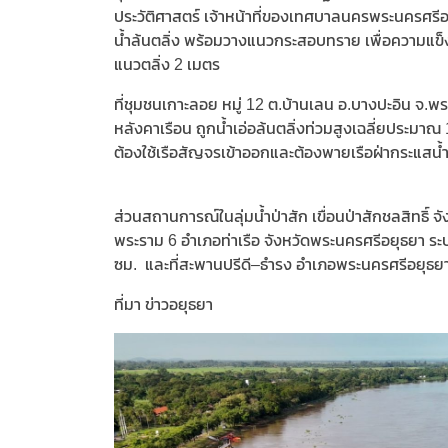
ประวัติศาสตร์ เจ้าหน้าที่ของเทศบาลนครพระนครศรีอย
น้ำล้นตลิ่ง พร้อมวางแนวกระสอบทราย เพื่อความแข็ง
แนวตลิ่ง 2 เมตร
ที่ชุมชนเกาะลอย หมู่ 12 ต.บ้านเลน อ.บางปะอิน จ.พระ
หลังคาเรือน ถูกน้ำเอ่อล้นตลิ่งท่วมสูงเฉลี่ยประมา
ต้องใช้เรือสัญจรเข้าออกและต้องพายเรือฝ่ากระแสน
ส่วนสถานการณ์ในลุ่มน้ำป่าสัก เขื่อนป่าสักชลสิทธิ์ จั
พระราม 6 อำเภอท่าเรือ จังหวัดพระนครศรีอยุธยา ระบาย
ซม. และที่สะพานปรีดี–ธำรง อำเภอพระนครศรีอยุธยา เ
ที่มา ข่าวอยุธยา