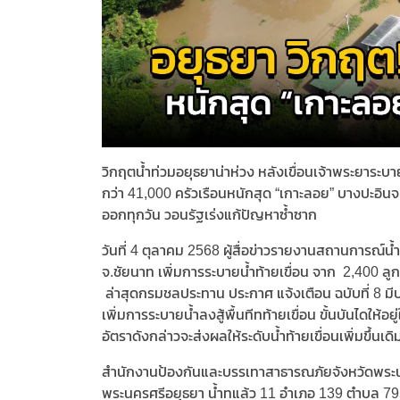
วิกฤตน้ำท่วมอยุธยาน่าห่วง หลังเขื่อนเจ้าพระยาระบ
กว่า 41,000 ครัวเรือนหนักสุด “เกาะลอย” บางปะอินจ
ออกทุกวัน วอนรัฐเร่งแก้ปัญหาซ้ำซาก
วันที่ 4 ตุลาคม 2568 ผู้สื่อข่าวรายงานสถานการณ์น้ำ
จ.ชัยนาท เพิ่มการระบายน้ำท้ายเขื่อน จาก 2,400 ลูก
ล่าสุดกรมชลประทาน ประกาศ แจ้งเตือน ฉบับที่ 8 มีปริ
เพิ่มการระบายน้ำลงสู้พื้นทีทท้ายเขื่อน ขั้นบันไดให้
อัตราดังกล่าวจะส่งผลให้ระดับน้ำท้ายเขื่อนเพิ่มขึ้นเด
สำนักงานป้องกันและบรรเทาสาธารณภัยจังหวัดพระนค
พระนครศรีอยุธยา น้ำทแล้ว 11 อำเภอ 139 ตำบล 795 