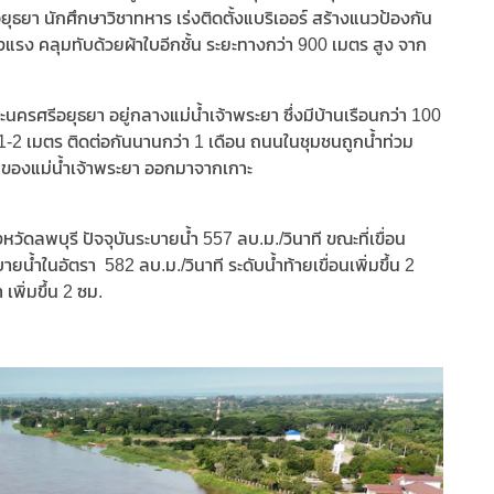
ุธยา นักศึกษาวิชาทหาร เร่งติดตั้งแบริเออร์ สร้างแนวป้องกัน
แรง คลุมทับด้วยผ้าใบอีกชั้น ระยะทางกว่า 900 เมตร สูง จาก
นครศรีอยุธยา อยู่กลางแม่น้ำเจ้าพระยา ซึ่งมีบ้านเรือนกว่า 100
ณ 1-2 เมตร ติดต่อกันนานกว่า 1 เดือน ถนนในชุมชนถูกน้ำท่วม
้ำของแม่น้ำเจ้าพระยา ออกมาจากเกาะ
งหวัดลพบุรี ปัจจุบันระบายน้ำ 557 ลบ.ม./วินาที ขณะที่เขื่อน
น้ำในอัตรา 582 ลบ.ม./วินาที ระดับน้ำท้ายเขื่อนเพิ่มขึ้น 2
พิ่มขึ้น 2 ซม.