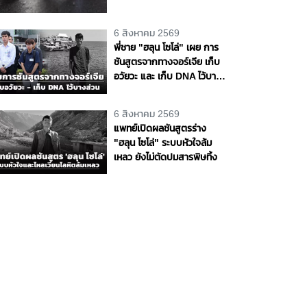
พหลโยธิน จ.ปทุมธานี
6 สิงหาคม 2569
พี่ชาย "ฮลุน โซโล่" เผย การ
ชันสูตรจากทางจอร์เจีย เก็บ
อวัยวะ และ เก็บ DNA ไว้บาง
ส่วน ส่วนสาเหตุการเสียชีวิต
ยังไม่ส่งมา
6 สิงหาคม 2569
แพทย์เปิดผลชันสูตรร่าง
"ฮลุน โซโล่" ระบบหัวใจล้ม
เหลว ยังไม่ตัดปมสารพิษทิ้ง