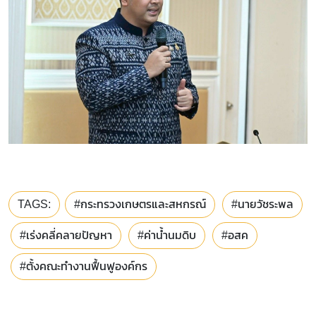
TAGS:
#กระทรวงเกษตรและสหกรณ์
#นายวัชระพล
#เร่งคลี่คลายปัญหา
#ค่าน้ำนมดิบ
#อสค
#ตั้งคณะทำงานฟื้นฟูองค์กร