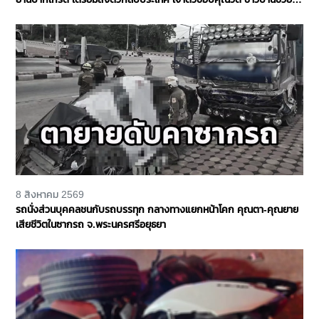
เหลือ จ.นนทบุรี
8 สิงหาคม 2569
รถนั่งส่วนบุคคลชนกับรถบรรทุก กลางทางแยกหน้าโคก คุณตา-คุณยาย
เสียชีวิตในซากรถ จ.พระนครศรีอยุธยา