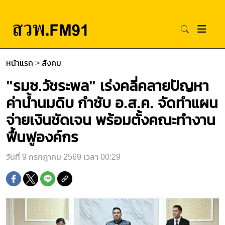
หน้าแรก
>
สังคม
"รมช.วัชระพล" เร่งคลี่คลายปัญหา
ค่าน้ำนมดิบ กำชับ อ.ส.ค. จัดทำแผน
จ่ายเงินชัดเจน พร้อมตั้งคณะทำงาน
ฟื้นฟูองค์กร
วันที่ 9 กรกฎาคม 2569 เวลา 00:29