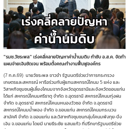
"รมช.วัชระพล" เร่งคลี่คลายปัญหาค่าน้ำนมดิบ กำชับ อ.ส.ค. จัดทำ
แผนจ่ายเงินชัดเจน พร้อมตั้งคณะทำงานฟื้นฟูองค์กร
(7 ก.ค.69) นายวัชระพล ขาวขำ รัฐมนตรีช่วยว่าการกระทรวง
เกษตรและสหกรณ์ หารือร่วมกับผู้แทนสหกรณ์โคนม 5 แห่ง และ
วิสาหกิจชุมชนผู้เลี้ยงโคนมจากจังหวัดอุดรธานีและจังหวัดขอนแก่น
ได้แก่ สหกรณ์โคนมศรีธาตุ จำกัด จ.อุดรธานี สหกรณ์โคนมทุ่งฝน
จำกัด จ.อุดรธานี สหกรณ์โคนมหนองวัวซอ จำกัด จ.อุดรธานี
สหกรณ์โคนมน้ำพอง จำกัด จ.ขอนแก่น สหกรณ์โคนมกระนวน
สามัคคี จำกัด จ.ขอนแก่น และวิสาหกิจชุมชนกลุ่มโคนมพังทุย-บึง
เงิน จ.ขอนแก่น โดยมี นายธีระชัย แสนแก้ว ที่ปรึกษารัฐมนตรีช่วย