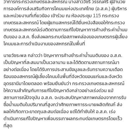
ว่าการกระทรวงเกษตรและสหกรณ์ นางสาววัชรี วรรณศรี ผู้อำนวย
การองค์การส่งเสริมกิจการโคนมแห่งประเทศไทย (อ.ส.ค.) ผู้บริหาร
และหน่วยงานที่เกี่ยวข้อง เข้าร่วม ณ ห้องประชุม 115 กระทรวง
เกษตรและสหกรณ์ โดยผู้แทนสหกรณ์ได้ยื่นหนังสือขอให้กระทรวง
เกษตรและสหกรณ์เร่งติดตามการแก้ไขปัญหาการค้างชำระค่าน้ำนม
ดิบของ อ.ส.ค. ซึ่งส่งผลกระทบต่อสภาพคล่องของเกษตรกรผู้เลี้ยง
โคนมและการดำเนินงานของสหกรณ์ในพื้นที่
นายวัชระพล กล่าวว่า ปัญหาการค้างชำระค่าน้ำนมดิบของ อ.ส.ค.
เป็นปัญหาที่สะสมมาเป็นเวลานาน และได้ติดตามสถานการณ์มา
อย่างต่อเนื่อง โดยได้รับการประสานข้อมูลและรับทราบความเดือด
ร้อนของสหกรณ์ผู้เลี้ยงโคนมในพื้นที่จังหวัดขอนแก่นและจังหวัด
อุดรธานีมาโดยตลอด พร้อมยืนยันว่า กระทรวงเกษตรและสหกรณ์
ให้ความสำคัญกับการแก้ไขปัญหาดังกล่าวอย่างเร่งด่วน แม้
สถานการณ์ปัจจุบัน อ.ส.ค. จะประสบปัญหาสภาพคล่องจากการรับ
ซื้อน้ำนมดิบในปริมาณที่สูงกว่าศักยภาพการระบายผลิตภัณฑ์ ส่ง
ผลให้เกิดภาวะขาดทุนสะสมต่อเนื่อง แต่ได้กำชับให้ อ.ส.ค. เร่ง
ดำเนินการแก้ไขปัญหาเพื่อบรรเทาผลกระทบต่อเกษตรกรโดยเร็ว
ที่สุด