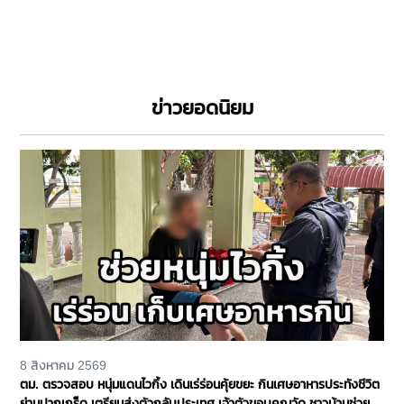
ข่าวยอดนิยม
8 สิงหาคม 2569
ตม. ตรวจสอบ หนุ่มแดนไวกิ้ง เดินเร่ร่อนคุ้ยขยะ กินเศษอาหารประทังชีวิต
ย่านปากเกร็ด เตรียมส่งตัวกลับประเทศ เจ้าตัวขอบคุณวัด ชาวบ้านช่วย