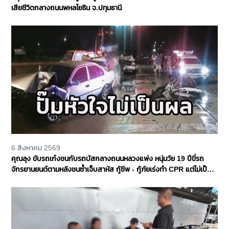
เสียชีวิตกลางถนนพหลโยธิน จ.ปทุมธานี
6 สิงหาคม 2569
คุณลุง ขับรถเก๋งชนกับรถบัสกลางถนนหลวงแพ่ง หนุ่มวัย 19 ปีขี่รถ
จักรยานยนต์ตามหลังชนซ้ำเจ็บสาหัส กู้ชีพ - กู้ภัยเร่งทำ CPR แต่ไม่เป็น
ผล