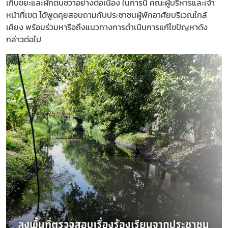
เก็บขยะและผักตบชวาอย่างต่อเนื่อง ในการนี้ คณะผู้บริหารและเจ้า
หน้าที่เขต ได้พูดคุยสอบถามกับประชาชนผู้พักอาศัยบริเวณใกล้
เคียง พร้อมร่วมหารือถึงแนวทางการดำเนินการแก้ไขปัญหาดัง
กล่าวต่อไป