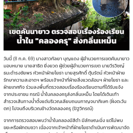
วันนี้ (8 ก.ค. 69) นางสาวกัลยา บุญแดง ผู้อำนวยการเขตคันนายาว
มอบหมาย นายสาธิต ยิ่งยวด ผู้ช่วยผู้อำนวยการเขต นายวีรวิชญ์
ธนะดำรงชัยพร หัวหน้าฝ่ายโยธา นายสุรศักดิ์ ตุ้นรัตน์ หัวหน้าฝ่าย
รักษาความสะอาดฯ พร้อมเจ้าหน้าที่ฝ่ายสิ่งแวดล้อมฯ ฝ่ายโยธา และ
ฝ่ายเทศกิจ ร่วมลงพื้นที่ตรวจสอบเรื่องร้องเรียนตามที่ได้รับแจ้ง
จากประชาชน กรณี น้ำในคลองครุส่งกลิ่นเหม็น โดยได้เดินเท้า
สำรวจเส้นทางน้ำตั้งแต่บริเวณเลียบถนนกาญจนาภิเษก (ฝั่งตะวัน
ตก) ไปจนถึงบริเวณข้างวัดคลองครุ (ปัฐวิกรณ์)
จากการตรวจสอบพบว่าน้ำในคลองมีสีดำ มีลักษณะนิ่ง แต่ไม่พบ
ขยะหรือผักตบชวา เนื่องจากเจ้าหน้าที่ฝ่ายโยธาดำเนินการพัฒนาจัด