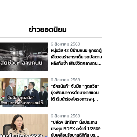
ข่าวยอดนิยม
6 สิงหาคม 2569
หนุ่มวัย 42 ปีข้ามถนน ถูกรถตู้
เฉี่ยวชนร่างกระเด็น รถบัสตาม
หลังทับซ้ำ เสียชีวิตกลางถนน
พหลโยธิน จ.ปทุมธานี
6 สิงหาคม 2569
"อัครนันท์" จับมือ "ทูตสวิส"
มุ่งพัฒนาการศึกษาชายแดน
ใต้ เริ่มนำร่องโครงการพหุ
ภาษา 9 ปี
6 สิงหาคม 2569
"ปลัดฯ นัทรียา" นั่งประธาน
ประชุม BDEX ครั้งที่ 1/2569
ขับเคลื่อนรัฐบาลดิจิทัล บูรณา