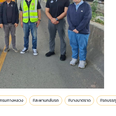
กรมทางหลวง
#สะพานกลับรถ
#บางนาตราด
#รถบรรทุ