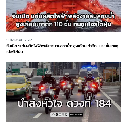
9 สิงหาคม 2569
จีนเปิด ‘แท่นผลิตไฟฟ้าพลังงานลมลอยน้ำ’ สูงเกือบเท่าตึก 110 ชั้น ทนซู
เปอร์ไต้ฝุ่น