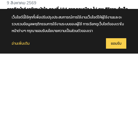
9 สิงหาคม 2569
ภารกิจนำส่งอวัยวะหัวใจ ดวงที่ 184 จากดอนเมือง ไป รพ.ศิริราช สำเร็จ
ลุล่วง
เว็บไซต์นี้ใช้คุกกี้เพื่อปรับปรุงประสบการณ์การใช้งานเว็บไซต์ให้ผู้ใช้งานและจะ
รวบรวมข้อมูลพฤติกรรมการใช้งานระบบของผู้ใช้ การเรียกดูเว็บไซต์ของเราใน
หน้าต่างๆ กรุณายอมรับนโยบายความเป็นส่วนตัวของเรา
อ่านเพิ่มเติม
ยอมรับ
9 สิงหาคม 2569
แผ่นดินไหวในทะเล ขนาด 5.1 ความลึก 10 กม. บริเวณหมู่เกาะนิโคบาร์
ประเทศอินเดีย เบื้องต้นมีรายงานในพื้นที่ภูเก็ต รับรู้แรงสั่นสะเทือนในครั้งนี้
ได้