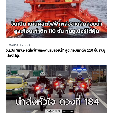
9 สิงหาคม 2569
จีนเปิด ‘แท่นผลิตไฟฟ้าพลังงานลมลอยน้ำ’ สูงเกือบเท่าตึก 110 ชั้น ทนซู
เปอร์ไต้ฝุ่น