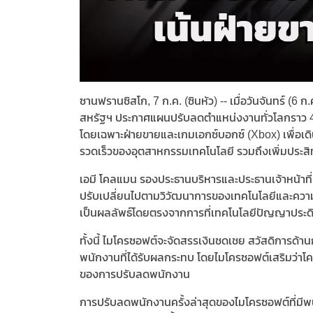
ซานฟรานซิสโก, 7 ก.ค. (ซินหัว) -- เมื่อวันจันทร์ (6
สหรัฐฯ ประกาศแผนปรับลดตำแหน่งงานทั่วโลกราว 4,
โดยเฉพาะฝ่ายขายและเกมเอกซ์บอกซ์ (Xbox) เพื่อเด
รวดเร็วของอุตสาหกรรมเทคโนโลยี รวมถึงเพิ่มประส
เอมี โคลแมน รองประธานบริหารและประธานเจ้าหน้าที
ปรับเปลี่ยนไปตามวิวัฒนาการของเทคโนโลยีและความต
เป็นผลลัพธ์โดยตรงจากการที่เทคโนโลยีปัญญาประดิษ
ทั้งนี้ ไมโครซอฟต์จะจัดสรรเงินชดเชย สวัสดิการด้
พนักงานที่ได้รับผลกระทบ โดยไมโครซอฟต์เสริมว่าโค
ของการปรับลดพนักงาน
การปรับลดพนักงานครั้งล่าสุดของไมโครซอฟต์ที่มีพน