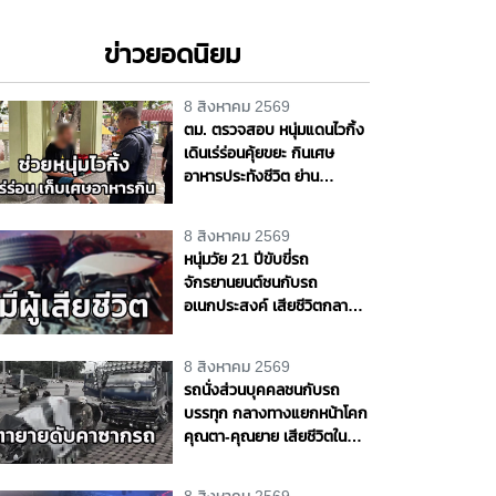
ข่าวยอดนิยม
8 สิงหาคม 2569
ตม. ตรวจสอบ หนุ่มแดนไวกิ้ง
เดินเร่ร่อนคุ้ยขยะ กินเศษ
อาหารประทังชีวิต ย่าน
ปากเกร็ด เตรียมส่งตัวกลับ
ประเทศ เจ้าตัวขอบคุณวัด ชาว
8 สิงหาคม 2569
บ้านช่วยเหลือ จ.นนทบุรี
หนุ่มวัย 21 ปีขับขี่รถ
จักรยานยนต์ชนกับรถ
อเนกประสงค์ เสียชีวิตกลาง
ถนนพุทธมณฑล สาย 4
จ.นครปฐม
8 สิงหาคม 2569
รถนั่งส่วนบุคคลชนกับรถ
บรรทุก กลางทางแยกหน้าโคก
คุณตา-คุณยาย เสียชีวิตใน
ซากรถ จ.พระนครศรีอยุธยา