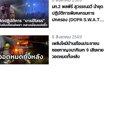
8 สิงหาคม 2569
มท.2 พลพีร์ สุวรรณฉวี นำชุด
ปฏิบัติการพิเศษกรมการ
ปกครอง (DOPA S.W.A.T.)
เปิดปฏิบัติการ “บารมีโสธร”
บุกจับผับเถื่อนอัพยา กลาง
8 สิงหาคม 2569
เมืองแปดริ้ว เปิดถึงเช้า ไร้ใบ
เพลิงไหม้บ้านเรือนประชาชน
อนุญาต
ซอยกาญจนาภิเษก 9 เสียหาย
วอดหมดทั้งหลัง