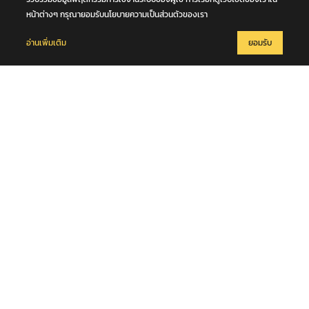
หน้าต่างๆ กรุณายอมรับนโยบายความเป็นส่วนตัวของเรา
อ่านเพิ่มเติม
ยอมรับ
9 สิงหาคม 2569
แผ่นดินไหวในทะเล ขนาด 5.1 ความลึก 10 กม. บริเวณหมู่เกาะนิโคบาร์
ประเทศอินเดีย เบื้องต้นมีรายงานในพื้นที่ภูเก็ต รับรู้แรงสั่นสะเทือนในครั้งนี้
ได้