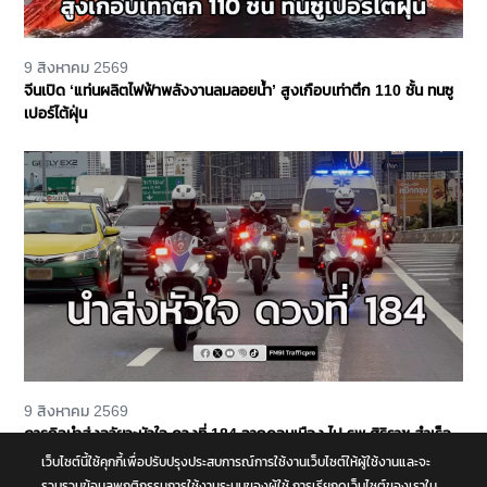
9 สิงหาคม 2569
จีนเปิด ‘แท่นผลิตไฟฟ้าพลังงานลมลอยน้ำ’ สูงเกือบเท่าตึก 110 ชั้น ทนซู
เปอร์ไต้ฝุ่น
9 สิงหาคม 2569
ภารกิจนำส่งอวัยวะหัวใจ ดวงที่ 184 จากดอนเมือง ไป รพ.ศิริราช สำเร็จ
ลุล่วง
เว็บไซต์นี้ใช้คุกกี้เพื่อปรับปรุงประสบการณ์การใช้งานเว็บไซต์ให้ผู้ใช้งานและจะ
รวบรวมข้อมูลพฤติกรรมการใช้งานระบบของผู้ใช้ การเรียกดูเว็บไซต์ของเราใน