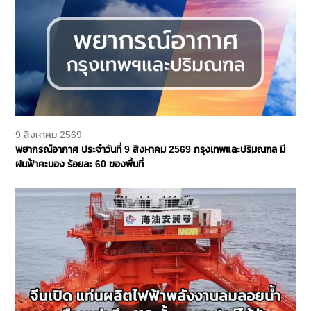
9 สิงหาคม 2569
พยากรณ์อากาศ ประจำวันที่ 9 สิงหาคม 2569 กรุงเทพและปริมณฑล มี
ฝนฟ้าคะนอง ร้อยละ 60 ของพื้นที่