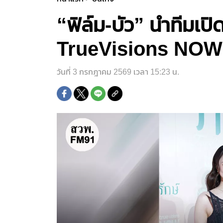
“ฟิล์ม-บัว” นำทีมเปิดต
TrueVisions NOW
วันที่ 3 กรกฎาคม 2569 เวลา 15:23 น.