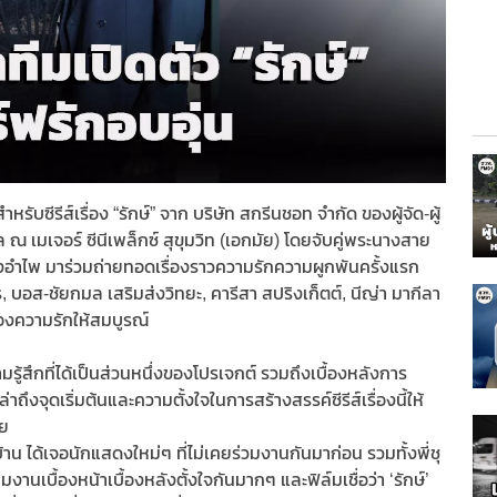
บซีรีส์เรื่อง “รักษ์” จาก บริษัท สกรีนชอท จำกัด ของผู้จัด-ผู้
ล ณ เมเจอร์ ซีนีเพล็กซ์ สุขุมวิท (เอกมัย) โดยจับคู่พระนางสาย
อ่องอำไพ มาร่วมถ่ายทอดเรื่องราวความรักความผูกพันครั้งแรก
บอส-ชัยกมล เสริมส่งวิทยะ, คารีสา สปริงเก็ตต์, นีญ่า มากีลา
ิของความรักให้สมบูรณ์
สึกที่ได้เป็นส่วนหนึ่งของโปรเจกต์ รวมถึงเบื้องหลังการ
าถึงจุดเริ่มต้นและความตั้งใจในการสร้างสรรค์ซีรีส์เรื่องนี้ให้
วัย
าน ได้เจอนักแสดงใหม่ๆ ที่ไม่เคยร่วมงานกันมาก่อน รวมทั้งพี่ชุ
งานเบื้องหน้าเบื้องหลังตั้งใจกันมากๆ และฟิล์มเชื่อว่า ‘รักษ์’