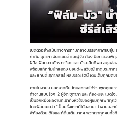
เปิดตัวอย่างเป็นทางการท่ามกลางบรรยากาศอบอุ่น สำหรั
กำกับ ชุดาภา จันทเขตต์ และผู้จัด ก้อง-ปิยะ เศวตพิกุ
ฝีมือ ฟิล์ม-ธนภัทร กาวิละ และ บัว-นลินทิพย์ สกุล
พร้อมแท็กทีมนักแสดง ปอนด์-พลวิชญ์ เกตุประภากร, 
และ แคนดี้ สุภาภัสสร์ ผลเจริญรัตน์ เติมเต็มทุกมิต
ภายในงานฯ นอกจากทีมนักแสดงจะได้ร่วมพูดคุยความรู้
ทำงานแบบรัวๆ 2 ผู้จัด ชุดาภา และ ก้อง-ปิยะ เปิดใจเล่
เป็นอีกหนึ่งผลงานที่เข้าถึงหัวใจของผู้ชมทุกเพศทุก
โดยฟิล์มเผยว่า “เป็นครั้งแรกที่ได้ออกมาทำงานนอกบ้
พี่ก้องด้วย ดีใจและก็ตื่นเต้นมากๆ พวกเราทุกคนทั้งทีม