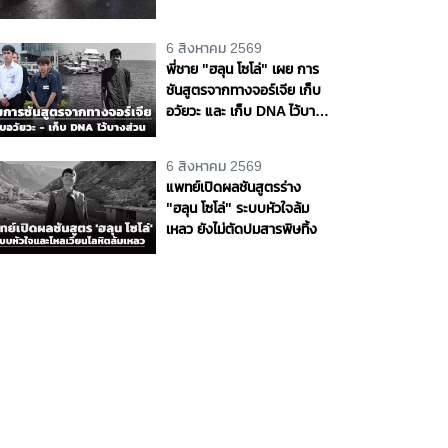
พหลโยธิน จ.ปทุมธานี
6 สิงหาคม 2569
พี่ชาย "ฮลุน โซโล่" เผย การ
ชันสูตรจากทางจอร์เจีย เก็บ
อวัยวะ และ เก็บ DNA ไว้บาง
ส่วน ส่วนสาเหตุการเสียชีวิต
ยังไม่ส่งมา
6 สิงหาคม 2569
แพทย์เปิดผลชันสูตรร่าง
"ฮลุน โซโล่" ระบบหัวใจล้ม
เหลว ยังไม่ตัดปมสารพิษทิ้ง