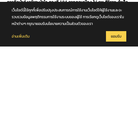
ภารกิจนำส่งอวัยวะหัวใจ ดวงที่ 184 จากดอนเมือง ไป รพ.ศิริราช สำเร็จ
ลุล่วง
เว็บไซต์นี้ใช้คุกกี้เพื่อปรับปรุงประสบการณ์การใช้งานเว็บไซต์ให้ผู้ใช้งานและจะ
รวบรวมข้อมูลพฤติกรรมการใช้งานระบบของผู้ใช้ การเรียกดูเว็บไซต์ของเราใน
หน้าต่างๆ กรุณายอมรับนโยบายความเป็นส่วนตัวของเรา
อ่านเพิ่มเติม
ยอมรับ
9 สิงหาคม 2569
แผ่นดินไหวในทะเล ขนาด 5.1 ความลึก 10 กม. บริเวณหมู่เกาะนิโคบาร์
ประเทศอินเดีย เบื้องต้นมีรายงานในพื้นที่ภูเก็ต รับรู้แรงสั่นสะเทือนในครั้งนี้
ได้