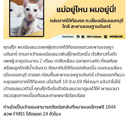
คุณกุ๊ก พบน้องแมวเพศผู้ตกจากใต้ท้องรถแถวสะพานเจษฏา
บดินทร์ ตามหาเจ้าของน้องแมวพันธุ์ไทยตัวหนึ่ง ตัวสีขาวทั้งตัว
เพศผู้ อายุประมาณ 2 เดือน ตาสีเหลือง ปลายหางหัก ที่คอห้อย
สร้อยลูกปัดสีน้ำเงินขาว ติดมากับใต้ท้องรถคันหนึ่ง บนถนนเลี่ยง
เมืองนนทบุรี ขาออก ก่อนขึ้นสะพานเจษฏาบดินทร์ เจ้าของรถที่แมว
หลุดออกจากใต้ท้องรถ เมื่อวันที่ 18 มิ.ย.69 ที่ผ่านมา แจ้งว่าไม่ใช่
เจ้าของแมวตัวนี้ คุณกุ๊กจึงรับตัวน้องแมวมาดูแลไว้ให้ พาแมวมา
ตรวจสุขภาพเบื้องต้นและถ่ายพยาธิเรียบร้อย
ท่านใดเป็นเจ้าของสามารถติดต่อกลับที่หมายเลขโทรฟรี 1644
สวพ.FM91 ได้ตลอด 24 ชั่วโมง