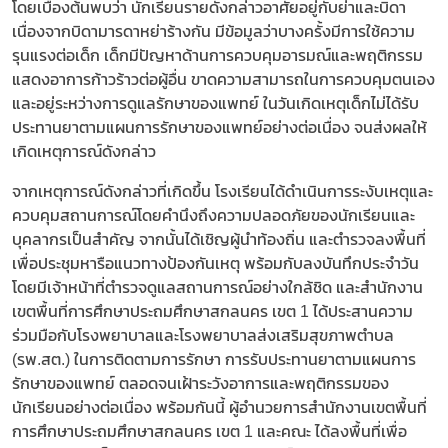
โดยเบื้องต้นพบว่า นักเรียนรายดังกล่าวอาศัยอยู่กับย่าและบิดา
เนื่องจากบิดามารดาหย่าร้างกัน มีข้อมูลว่าบางครั้งมีการใช้ความ
รุนแรงต่อเด็ก เด็กมีปัญหาด้านการควบคุมอารมณ์และพฤติกรรม
แสดงอาการก้าวร้าวต่อผู้อื่น ขาดความสามารถในการควบคุมตนเอง
และอยู่ระหว่างการดูแลรักษาของแพทย์ ในวันเกิดเหตุเด็กไม่ได้รับ
ประทานยาตามแผนการรักษาของแพทย์อย่างต่อเนื่อง จนส่งผลให้
เกิดเหตุการณ์ดังกล่าว
จากเหตุการณ์ดังกล่าวที่เกิดขึ้น โรงเรียนได้ดำเนินการระงับเหตุและ
ควบคุมสถานการณ์โดยคำนึงถึงความปลอดภัยของนักเรียนและ
บุคลากรเป็นสำคัญ จากนั้นได้เชิญผู้นำท้องถิ่น และตำรวจลงพื้นที่
เพื่อประชุมหารือแนวทางป้องกันเหตุ พร้อมกับลงบันทึกประจำวัน
โดยมีเจ้าหน้าที่ตำรวจดูแลสถานการณ์อย่างใกล้ชิด และสำนักงาน
เขตพื้นที่การศึกษาประถมศึกษาสกลนคร เขต 1 ได้ประสานความ
ร่วมมือกับโรงพยาบาลและโรงพยาบาลส่งเสริมสุขภาพตำบล
(รพ.สต.) ในการติดตามการรักษา การรับประทานยาตามแผนการ
รักษาของแพทย์ ตลอดจนเฝ้าระวังอาการและพฤติกรรมของ
นักเรียนอย่างต่อเนื่อง พร้อมกันนี้ ผู้อํานวยการสํานักงานเขตพื้นที่
การศึกษาประถมศึกษาสกลนคร เขต 1 และคณะ ได้ลงพื้นที่เพื่อ