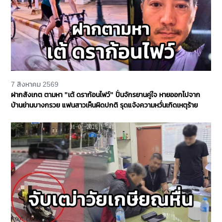
7 สิงหาคม 2569
ฝากสังเกต ตามหา "เต้ ดราก้อนไฟว์" ปั่นจักรยานคู่ใจ หายออกไปจาก
บ้านย่านบางกรวย แฟนสาวเห็นผิดปกติ รุดแจ้งความหวั่นเกิดเหตุร้าย