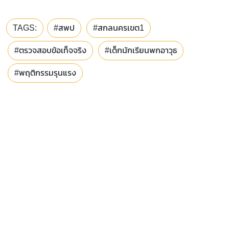
TAGS:
#สพป
#สกลนครเขต1
#ตรวจสอบข้อเท็จจริง
#เด็กนักเรียนพกอาวุธ
#พฤติกรรมรุนแรง