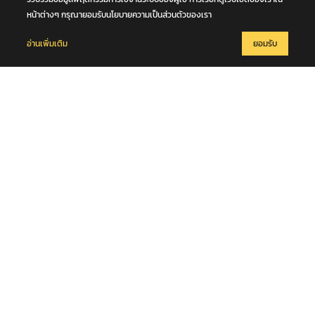
หน้าต่างๆ กรุณายอมรับนโยบายความเป็นส่วนตัวของเรา
อ่านเพิ่มเติม
ยอมรับ
7 สิงหาคม 2569
การประชุมคณะกรรมการฝ่ายจัดนิทรรศการ งานพระราชพิธีถวายพระ
เพลิงพระบรมศพ สมเด็จพระนางเจ้าสิริกิติ์ พระบรมราชินีนาถ พระบรม
ราชชนนีพันปีหลวง