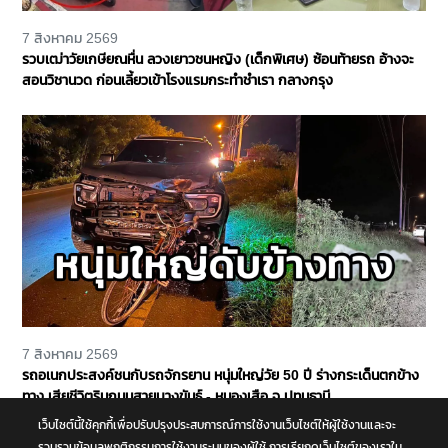
7 สิงหาคม 2569
รวบเฒ่าวัยเกษียณหื่น ลวงเยาวชนหญิง (เด็กพิเศษ) ซ้อนท้ายรถ อ้างจะ
สอนวิชานวด ก่อนเลี้ยวเข้าโรงแรมกระทำชำเรา กลางกรุง
7 สิงหาคม 2569
รถอเนกประสงค์ชนกับรถจักรยาน หนุ่มใหญ่วัย 50 ปี ร่างกระเด็นตกข้าง
ทาง เสียชีวิตริมถนนสายบางขันธ์ - หนองเสือ จ.ปทุมธานี
เว็บไซต์นี้ใช้คุกกี้เพื่อปรับปรุงประสบการณ์การใช้งานเว็บไซต์ให้ผู้ใช้งานและจะ
รวบรวมข้อมูลพฤติกรรมการใช้งานระบบของผู้ใช้ การเรียกดูเว็บไซต์ของเราใน