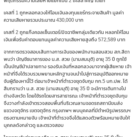
พฤติกรรมความเสียหายแยกเป็น 2 เคสสำคัญ ได้แก่
เคสที่ 1 ถูกหลอกลวงให้โอนเงินลงทุนแชร์กระจายสินค้า มูลค่า
ความเสียหายรวมประมาณ 430,000 บาท
เคสที่ 2 ถูกแก๊งคอลเซ็นเตอร์/มิจฉาชีพกลุ่มเดียวกัน หลอกให้โอน
เงินเพื่อรับค่าตอบแทนมูลค่าความเสียหายสูงถึง 572,589 บาท
จากการตรวจสอบเส้นทางการเงินของพนักงานสอบสวน สภ.สีดา
พบว่า บัญชีธนาคารของ น.ส. สวย (นามสมมุติ) อายุ 35 ปี ถูกใช้
เป็นบัญชีม้าปลายทาง รองรับเงินที่หลอกลวงมาจากผู้เสียหาย เจ้า
หน้าที่จึงได้รวบรวมพยานหลักฐานจนนำไปสู่การอนุมัติออกหมาย
จับผู้ต้องหานี้ไว้ ต่อมาเจ้าหน้าที่ตำรวจชุดจับกุม กก.5 บก.ปพ. ได้
สืบทราบว่า น.ส. สวย (นามสมมุติ) อายุ 35 ปี จะมีการเดินทางไป
ต่างจังหวัด โดยใช้รถโดยสารสาธารณะ เจ้าหน้าที่ตำรวจชุดจับกุม
จึงวางกำลังเข้าตรวจสอบพื้นที่บริเวณลานจอดรถสถานีขนส่ง
แขวงจตุจักร เขตจตุจักร กรุงเทพฯ พบบุคคลที่มีตำหนิรูปพรรณฯ
ตรงตามหมายจับ เจ้าหน้าที่ตำรวจจึงได้แสดงตัวพร้อมหมายจับให้
บุคคลดังกล่าวดู และตรวจสอบ