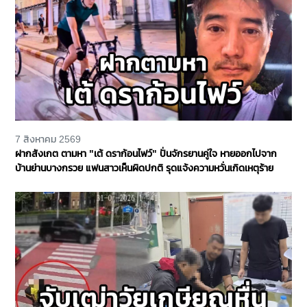
7 สิงหาคม 2569
ฝากสังเกต ตามหา "เต้ ดราก้อนไฟว์" ปั่นจักรยานคู่ใจ หายออกไปจาก
บ้านย่านบางกรวย แฟนสาวเห็นผิดปกติ รุดแจ้งความหวั่นเกิดเหตุร้าย