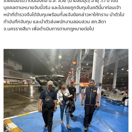
โดยยอมรับว่าตนเองคือ น.ส. สวย (นามสมมุติ) อายุ 35 ปี เป็น
บุคคลตามหมายจับนี้จริง และไม่เคยถูกจับกุมในคดีนี้มาก่อนเจ้า
หน้าที่ตำรวจจึงได้จับกุมพร้อมทั้งแจ้งข้อกล่าวหาให้ทราบ นำตัวไป
ทำบันทึกจับกุม และนำตัวส่งพนักงานสอบสวน สภ.สีดา
จ.นครราชสีมา เพื่อดำเนินการตามกฎหมายต่อไป