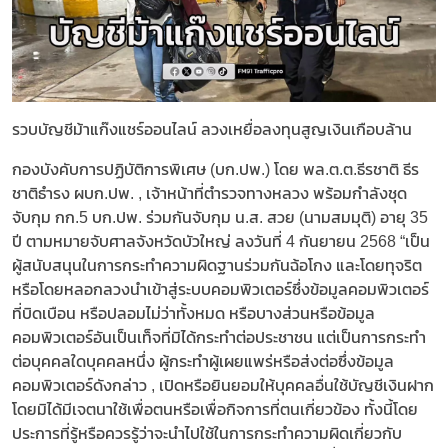
รวบบัญชีม้าแก๊งแชร์ออนไลน์ ลวงเหยื่อลงทุนสูญเงินเกือบล้าน
กองบังคับการปฏิบัติการพิเศษ (บก.ปพ.) โดย พล.ต.ต.ธีรชาติ ธีร
ชาติธำรง ผบก.ปพ. , เจ้าหน้าที่ตำรวจทางหลวง พร้อมกำลังชุด
จับกุม กก.5 บก.ปพ. ​ร่วมกันจับกุม น.ส. สวย (นามสมมุติ) อายุ 35
ปี ตามหมายจับศาลจังหวัดบัวใหญ่ ลงวันที่ 4 กันยายน 2568 “เป็น
ผู้สนับสนุนในการกระทำความผิดฐานร่วมกันฉ้อโกง และโดยทุจริต
หรือโดยหลอกลวงนำเข้าสู่ระบบคอมพิวเตอร์ซึ่งข้อมูลคอมพิวเตอร์
ที่บิดเบือน หรือปลอมไม่ว่าทั้งหมด หรือบางส่วนหรือข้อมูล
คอมพิวเตอร์อันเป็นเท็จที่มิได้กระทำต่อประชาชน แต่เป็นการกระทำ
ต่อบุคคลใดบุคคลหนึ่ง ผู้กระทำผู้เผยแพร่หรือส่งต่อซึ่งข้อมูล
คอมพิวเตอร์ดังกล่าว , เปิดหรือยินยอมให้บุคคลอื่นใช้บัญชีเงินฝาก
โดยมิได้มีเจตนาใช้เพื่อตนหรือเพื่อกิจการที่ตนเกี่ยวข้อง ทั้งนี้โดย
ประการที่รู้หรือควรรู้ว่าจะนำไปใช้ในการกระทำความผิดเกี่ยวกับ