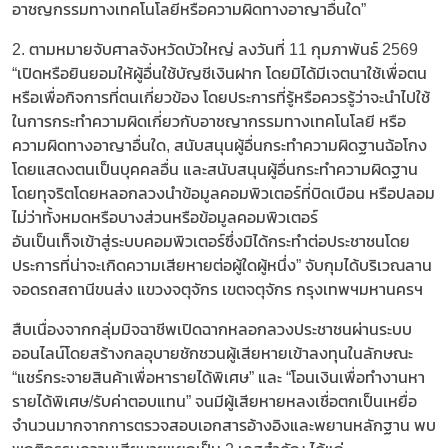
อาชญกรรมทางเทคโนโลยีหรือความผิดทางอาญาอื่นใด”
2. ตามหมายจับศาลจังหวัดบัวใหญ่ ลงวันที่ 11 กุมภาพันธ์ 2569
“เปิดหรือยินยอมให้ผู้อื่นใช้บัญชีเงินฝาก โดยมิได้มีเจตนาใช้เพื่อตน
หรือเพื่อกิจการที่ตนเกี่ยวข้อง โดยประการที่รู้หรือควรรู้ว่าจะนำไปใช้
ในการกระทำความผิดเกี่ยวกับอาชญากรรมทางเทคโนโลยี หรือ
ความผิดทางอาญาอื่นใด, สนับสนุนผู้อื่นกระทำความผิดฐานฉ้อโกง
โดยแสดงตนเป็นบุคคลอื่น และสนับสนุนผู้อื่นกระทำความผิดฐาน
โดยทุจริตโดยหลอกลวงนำข้อมูลคอมพิวเตอร์ที่บิดเบือน หรือปลอม
ไม่ว่าทั้งหมดหรือบางส่วนหรือข้อมูลคอมพิวเตอร์
อันเป็นเท็จเข้าสู่ระบบคอมพิวเตอร์ซึ่งมิได้กระทำต่อประชาชนโดย
ประการที่น่าจะเกิดความเสียหายต่อผู้ใดผู้หนึ่ง” จับกุมได้บริเวณลาน
จอดรถสถานีขนส่ง แขวงจตุจักร เขตจตุจักร กรุงเทพฯมหานครฯ
สืบเนื่องจากกลุ่มมิจฉาชีพเปิดฉากหลอกลวงประชาชนผ่านระบบ
ออนไลน์โดยสร้างกลอุบายชักชวนผู้เสียหายเข้าลงทุนในลักษณะ
“แชร์กระจายสินค้าเพื่อหารายได้พิเศษ” และ “โอนเงินเพื่อทำงานหา
รายได้พิเศษ/รับค่าตอบแทน” จนมีผู้เสียหายหลงเชื่อตกเป็นเหยื่อ
จำนวนมาก​จากการตรวจสอบเอกสารอ้างอิงและพยานหลักฐาน พบ