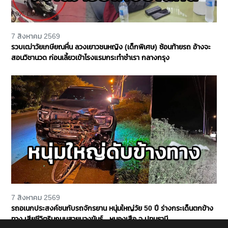
7 สิงหาคม 2569
รวบเฒ่าวัยเกษียณหื่น ลวงเยาวชนหญิง (เด็กพิเศษ) ซ้อนท้ายรถ อ้างจะ
สอนวิชานวด ก่อนเลี้ยวเข้าโรงแรมกระทำชำเรา กลางกรุง
7 สิงหาคม 2569
รถอเนกประสงค์ชนกับรถจักรยาน หนุ่มใหญ่วัย 50 ปี ร่างกระเด็นตกข้าง
ทาง เสียชีวิตริมถนนสายบางขันธ์ - หนองเสือ จ.ปทุมธานี