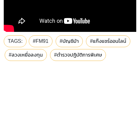
TAGS:
#FM91
#บัญชีม้า
#แก๊งแชร์ออนไลน์
#ลวงเหยื่อลงทุน
#ตำรวจปฏิบัติการพิเศษ