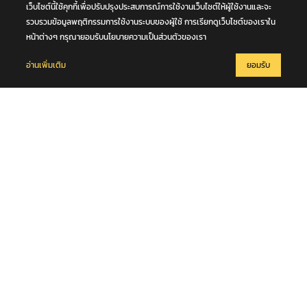
เว็บไซต์นี้ใช้คุกกี้เพื่อปรับปรุงประสบการณ์การใช้งานเว็บไซต์ให้ผู้ใช้งานและจะ
รวบรวมข้อมูลพฤติกรรมการใช้งานระบบของผู้ใช้ การเรียกดูเว็บไซต์ของเราใน
หน้าต่างๆ กรุณายอมรับนโยบายความเป็นส่วนตัวของเรา
อ่านเพิ่มเติม
ยอมรับ
7 สิงหาคม 2569
การประชุมคณะกรรมการฝ่ายจัดนิทรรศการ งานพระราชพิธีถวายพระ
เพลิงพระบรมศพ สมเด็จพระนางเจ้าสิริกิติ์ พระบรมราชินีนาถ พระบรม
ราชชนนีพันปีหลวง