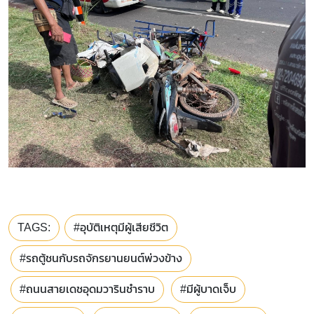
TAGS:
#อุบัติเหตุมีผู้เสียชีวิต
#รถตู้ชนกับรถจักรยานยนต์พ่วงข้าง
#ถนนสายเดชอุดมวารินชำราบ
#มีผู้บาดเจ็บ