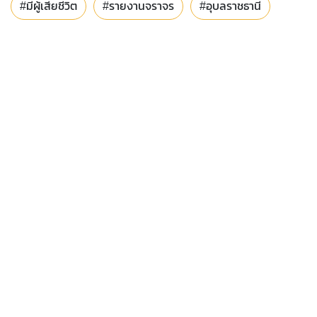
#มีผู้เสียชีวิต
#รายงานจราจร
#อุบลราชธานี