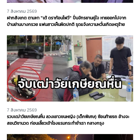
7 สิงหาคม 2569
ฝากสังเกต ตามหา "เต้ ดราก้อนไฟว์" ปั่นจักรยานคู่ใจ หายออกไปจาก
บ้านย่านบางกรวย แฟนสาวเห็นผิดปกติ รุดแจ้งความหวั่นเกิดเหตุร้าย
7 สิงหาคม 2569
รวบเฒ่าวัยเกษียณหื่น ลวงเยาวชนหญิง (เด็กพิเศษ) ซ้อนท้ายรถ อ้างจะ
สอนวิชานวด ก่อนเลี้ยวเข้าโรงแรมกระทำชำเรา กลางกรุง