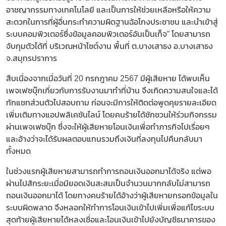
อาชญากรรมทางเทคโนโลยี และเป็นการให้ช่วยเหลือหรือให้ความ
สะดวกในการที่ผู้อื่นกระทำความผิดฐานฉ้อโกงประชาชน และนำเข้าสู่
ระบบคอมพิวเตอร์ซึ่งข้อมูลคอมพิวเตอร์อันเป็นเท็จ” โดยสามารถ
จับกุมตัวได้ที่ บริเวณหน้าไซต์งาน พื้นที่ ต.บางเสาธง อ.บางเสาธง
จ.สมุทรปราการ
สืบเนื่องจากเมื่อวันที่ 20 กรกฎาคม 2567 มีผู้เสียหาย ได้พบเห็น
เพจเฟซบุ๊กเกี่ยวกับการรับงานมาทำที่บ้าน จึงเกิดความสนใจและได้
ทักแชทส่วนตัวไปสอบถาม ก่อนจะมีการให้ติดต่อพูดคุยรายละเอียด
เพิ่มเติมทางแอปพลิเคชันไลน์ โดยคนร้ายได้ชักชวนให้ร่วมกิจกรรม
ผ่านเพจเฟซบุ๊ก ซึ่งจะให้ผู้เสียหายโอนเงินเพื่อทำภารกิจไปเรื่อยๆ
และอ้างว่าจะได้รับผลตอบแทนรวมถึงเงินที่ลงทุนไปคืนกลับมา
ทั้งหมด
ในช่วงแรกผู้เสียหายสามารถทำการถอนเงินออกมาได้จริง แต่พอ
ผ่านไปสักระยะเมื่อมียอดเงินสะสมเป็นจำนวนมากกลับไม่สามารถ
ถอนเงินออกมาได้ โดยทางคนร้ายได้อ้างว่าผู้เสียหายกรอกข้อมูลใน
ระบบผิดพลาด จึงหลอกให้ทำการโอนเงินเข้าไปเพิ่มเพื่อแก้ไขระบบ
สุดท้ายผู้เสียหายได้หลงเชื่อและโอนเงินเข้าไปยังบัญชีธนาคารของ