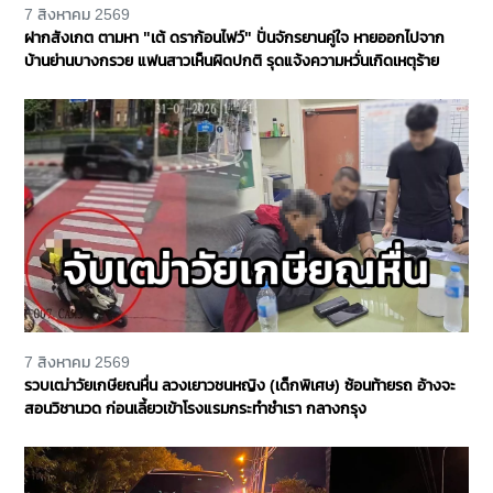
7 สิงหาคม 2569
ฝากสังเกต ตามหา "เต้ ดราก้อนไฟว์" ปั่นจักรยานคู่ใจ หายออกไปจาก
บ้านย่านบางกรวย แฟนสาวเห็นผิดปกติ รุดแจ้งความหวั่นเกิดเหตุร้าย
7 สิงหาคม 2569
รวบเฒ่าวัยเกษียณหื่น ลวงเยาวชนหญิง (เด็กพิเศษ) ซ้อนท้ายรถ อ้างจะ
สอนวิชานวด ก่อนเลี้ยวเข้าโรงแรมกระทำชำเรา กลางกรุง