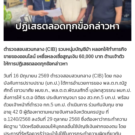
ตำรวจสอบสวนกลาง (CIB) รวบหนุ่มบัญชีม้า หลอกให้ทำภารกิจ
ขายของออนไลน์ เหยื่อหลงเชื่อสูญเงิน 60,000 บาท ด้านเจ้าตัว
ให้การปฏิเสธตลอดทุกข้อกล่าวหา
วันที่ 16 มิถุนายน 2569 ตำรวจสอบสวนกลาง (CIB) โดย กอง
บังคับการปราบปราม (บก.ป.) ใต้การอำนวยการของ พล.ต.ท.ณัฐ
ศักดิ์ เชาวนาศัย ผบช.ก., พล.ต.ต.พัฒนศักดิ์ บุปผาสุวรรณ ผบก.ป.
สั่งการให้ ร.ต.อ นิติธร ประชันกาญจนา รอง สว.กก.5 บก.ป. พร้อม
ด้วยเจ้าหน้าที่ตำรวจ กก.5 บก.ป. ดำเนินการ ร่วมกันจับกุม ชาย
อายุ 42 ปี ผู้ต้องหาตามหมายจับศาลจังหวัดนครปฐม ที่
จ.1240/2568 ลงวันที่ 29 ตุลาคม 2568 ซึ่งต้องหาว่ากระทำความ
ผิดฐาน “เปิดหรือยินยอมให้บุคคลอื่นใช้บัญชีเงินฝากของตน โดย
ประการที่รู้หรือควรรู้ว่าจะนำไปใช้ในการกระทำความผิดเกี่ยวกับ