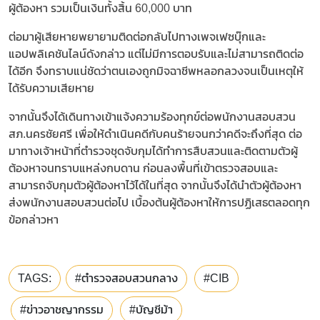
ผู้ต้องหา รวมเป็นเงินทั้งสิ้น 60,000 บาท
ต่อมาผู้เสียหายพยายามติดต่อกลับไปทางเพจเฟซบุ๊กและ
แอปพลิเคชันไลน์ดังกล่าว แต่ไม่มีการตอบรับและไม่สามารถติดต่อ
ได้อีก จึงทราบแน่ชัดว่าตนเองถูกมิจฉาชีพหลอกลวงจนเป็นเหตุให้
ได้รับความเสียหาย
จากนั้นจึงได้เดินทางเข้าแจ้งความร้องทุกข์ต่อพนักงานสอบสวน
สภ.นครชัยศรี เพื่อให้ดำเนินคดีกับคนร้ายจนกว่าคดีจะถึงที่สุด ต่อ
มาทางเจ้าหน้าที่ตำรวจชุดจับกุมได้ทำการสืบสวนและติดตามตัวผู้
ต้องหาจนทราบแหล่งกบดาน ก่อนลงพื้นที่เข้าตรวจสอบและ
สามารถจับกุมตัวผู้ต้องหาไว้ได้ในที่สุด จากนั้นจึงได้นำตัวผู้ต้องหา
ส่งพนักงานสอบสวนต่อไป เบื้องต้นผู้ต้องหาให้การปฏิเสธตลอดทุก
ข้อกล่าวหา
TAGS:
#ตำรวจสอบสวนกลาง
#CIB
#ข่าวอาชญากรรม
#บัญชีม้า