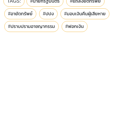
TAGS:
#นายกรัฐมนตรี
#แถลงยึดทรัพย์
#อายัดทรัพย์
#ปปง
#มอบเงินคืนผู้เสียหาย
#ปราบปรามอาชญากรรม
#ฟอกเงิน