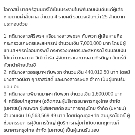
โอกาสนี้ นายกรัฐมนตรีได้เป็นประธานในพิธีมอบเงินคืนแก่ผู้เสีย
หายตามคำสั่งศาล จำนวน 4 รายคดี รวมวงเงินกว่า 25 ล้านบาท
ประกอบด้วย
1. คดีนางสาวศิริพรฯ หรือนางสาวพชรฯ กับพวก ผู้เสียหายคือ
กระทรวงเกษตรและสหกรณ์ จำนวนเงิน 7,000,000 บาท โดยมีผู้
แทนสหกรณ์ออมทรัพย์ กระทรวงเกษตรและสหกรณ์ รับมอบเงิน
ได้แก่ นางสาวภาวิณี ดำรัส ผู้จัดการ และนางสาวกีรติญา จันทร์มี
หัวหน้าฝ่ายบัญชี
2. คดีนางสาวอรอุมาฯ กับพวก จำนวนเงิน 440,012.50 บาท โดยมี
นางสาวดนิตา ฤทธาสวัสดิ์ และนางสาวรษมล อำภา เป็นผู้แทนรับ
มอบเงิน
3. คดีนางสาวพิมานมาศฯ กับพวก จำนวนเงิน 1,600,000 บาท
4. คดีร้อยโทสุชายฯ (อดีตคณะผู้บริหารธนาคารกรุงไทย จำกัด
(มหาชน)) กับพวก ผู้เสียหายคือ ธนาคารกรุงไทย จำกัด (มหาชน)
จำนวนเงิน 16,563,569.49 บาท โดยมีคุณดุจหทัย สมบูรณ์นิตย์ ผู้
ช่วยกรรมการผู้จัดการใหญ่ ผู้บริหารกลุ่มกำกับงานกฎเกณฑ์
ธนาคารกรุงไทย จำกัด (มหาชน) เป็นผู้แทนรับมอบ