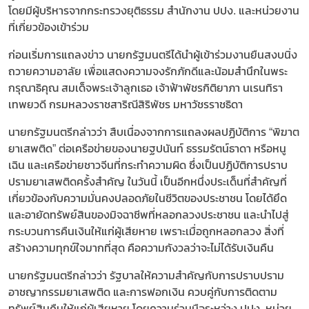
โดยมีผู้บริหารจากกระทรวงยุติธรรม สำนักงาน ปปง. และหน่วยงาน
ที่เกี่ยวข้องเข้าร่วม
ก่อนเริ่มการแถลงข่าว นายกรัฐมนตรีได้นำผู้เข้าร่วมงานยืนสงบนิ่ง
ถวายความอาลัย เพื่อแสดงความจงรักภักดีและน้อมสำนึกในพระ
กรุณาธิคุณ สมเด็จพระเจ้าลูกเธอ เจ้าฟ้าพัชรกิติยาภา นเรนทิรา
เทพยวดี กรมหลวงราชสาริณีสิริพัชร มหาวัชรราชธิดา
นายกรัฐมนตรีกล่าวว่า สืบเนื่องจากการแถลงผลปฏิบัติการ “พิฆาต
ยาเสพติด” ต่อเครือข่ายของนายฐปนันท์ ธรรมรัตน์ธาดา หรือหนู
เฉิน และเครือข่ายชาวจีนที่กระทำความผิด ซึ่งเป็นปฏิบัติการปราบ
ปรามยาเสพติดครั้งสำคัญ ในวันนี้ เป็นอีกหนึ่งประเด็นที่สำคัญที่
เกี่ยวข้องกับความมั่นคงปลอดภัยในชีวิตของประชาชน โดยได้ยึด
และอายัดทรัพย์สินของมิจฉาชีพที่หลอกลวงประชาชน และนำไปสู่
กระบวนการคืนเงินให้แก่ผู้เสียหาย เพราะเมื่อถูกหลอกลวง สิ่งที่
สร้างความทุกข์ใจมากที่สุด คือความกังวลว่าจะไม่ได้รับเงินคืน
นายกรัฐมนตรีกล่าวว่า รัฐบาลให้ความสำคัญกับการปราบปราม
อาชญากรรมยาเสพติด และการฟอกเงิน ควบคู่กับการติดตาม
ทรัพย์สินคืนให้แก่ผู้เสียหาย โดยความร่วมมือระหว่าง ปปง. หน่วย