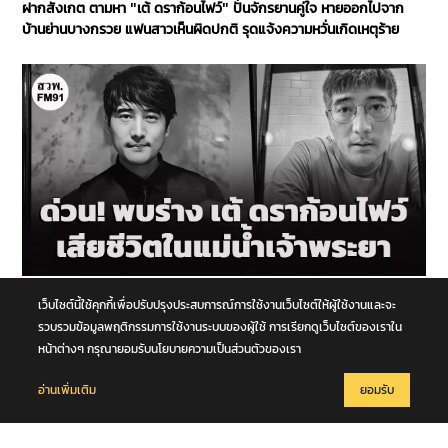
ฝากสังเกต ตามหา "เต้ ดราก้อนไฟว์" ปั่นจักรยานคู่ใจ หายออกไปจาก
บ้านย่านบางกรวย แฟนสาวเห็นผิดปกติ รุดแจ้งความหวั่นเกิดเหตุร้าย
7 สิงหาคม 2569
เว็บไซต์นี้ใช้คุกกี้เพื่อปรับปรุงประสบการณ์การใช้งานเว็บไซต์ให้ผู้ใช้งานและจะ
สุดเศร้า! พบร่าง "เต้ ดราก้อนไฟว์" เสียชีวิตในแม่น้ำเจ้าพระยา
รวบรวมข้อมูลพฤติกรรมการใช้งานระบบของผู้ใช้ การเรียกดูเว็บไซต์ของเราใน
หน้าต่างๆ กรุณายอมรับนโยบายความเป็นส่วนตัวของเรา
อ่านเพิ่มเติม
ยอมรับ