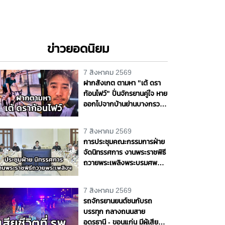
ข่าวยอดนิยม
7 สิงหาคม 2569
ฝากสังเกต ตามหา "เต้ ดรา
ก้อนไฟว์" ปั่นจักรยานคู่ใจ หาย
ออกไปจากบ้านย่านบางกรวย
แฟนสาวเห็นผิดปกติ รุดแจ้ง
ความหวั่นเกิดเหตุร้าย
7 สิงหาคม 2569
การประชุมคณะกรรมการฝ่าย
จัดนิทรรศการ งานพระราชพิธี
ถวายพระเพลิงพระบรมศพ
สมเด็จพระนางเจ้าสิริกิติ์
พระบรมราชินีนาถ พระบรม
7 สิงหาคม 2569
ราชชนนีพันปีหลวง
รถจักรยานยนต์ชนกับรถ
บรรทุก กลางถนนสาย
อุดรธานี - ขอนแก่น มีผู้เสีย