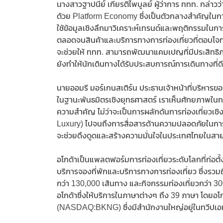
นางสาวฐาปนีย์ เกียรติไพบูลย์ ผู้ว่าการ ททท. กล่
ด้วย Platform Economy ซึ่งเป็นตัวกลางสำคัญในกา
ใช้ข้อมูลเชิงลึกมาวิเคราะห์เทรนด์และพฤติกรรมในก
ตลอดจนสินค้าและบริการทางการท่องเที่ยวที่ตอบโจทย์น
จะช่วยให้ ททท. สามารถพัฒนาแคมเปญที่มีประสิทธิภ
ยังทำให้นักเดินทางได้รับประสบการณ์การเดินทางที่ด
นายออมรี มอร์เกนสเติร์น ประธานเจ้าหน้าที่บริหารของอ
ในฐานะพันธมิตรเชิงยุทธศาสตร์ เราเห็นศักยภาพในการ
ความสำคัญ ไม่ว่าจะเป็นการผลักดันการท่องเที่ยวเช
Luxury) ไปจนถึงการสื่อสารด้านความปลอดภัยในการเด
จะช่วยดึงดูดและสร้างความมั่นใจในประเทศไทยในสาย
อโกด้าเป็นแพลตฟอร์มการท่องเที่ยวระดับโลกที่ก่อตั้งขึ
บริการจองที่พักและบริการทางการท่องเที่ยว ซึ่งรวมถ
กว่า 130,000 เส้นทาง และกิจกรรมท่องเที่ยวกว่า 
อโกด้าซึ่งให้บริการในภาษาต่างๆ ถึง 39 ภาษา โดยอโ
(NASDAQ:BKNG) ซึ่งมีสำนักงานใหญ่อยู่ในทวีปเอเ