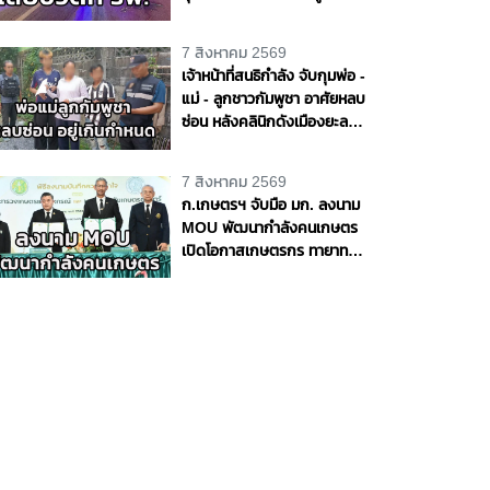
ชีวิต 1 ราย จ.อุดรธานี
7 สิงหาคม 2569
เจ้าหน้าที่สนธิกำลัง จับกุมพ่อ -
แม่ - ลูกชาวกัมพูชา อาศัยหลบ
ซ่อน หลังคลินิกดังเมืองยะลา
พบอยู่เกินกำหนด
7 สิงหาคม 2569
ก.เกษตรฯ จับมือ มก. ลงนาม
MOU พัฒนากำลังคนเกษตร
เปิดโอกาสเกษตรกร ทายาท
เกษตรกร สะสมหน่วยกิต ต่อย
อดสู่ปริญญา