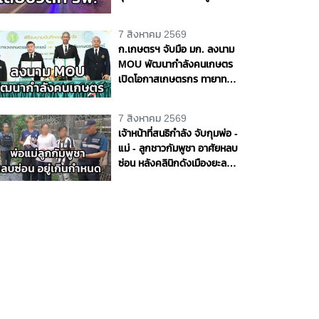
ชีวิต 1 ราย จ.อุดรธานี
7 สิงหาคม 2569
ก.เกษตรฯ จับมือ มก. ลงนาม
MOU พัฒนากำลังคนเกษตร
เปิดโอกาสเกษตรกร ทายาท
เกษตรกร สะสมหน่วยกิต ต่อย
อดสู่ปริญญา
7 สิงหาคม 2569
เจ้าหน้าที่สนธิกำลัง จับกุมพ่อ -
แม่ - ลูกชาวกัมพูชา อาศัยหลบ
ซ่อน หลังคลินิกดังเมืองยะลา
พบอยู่เกินกำหนด