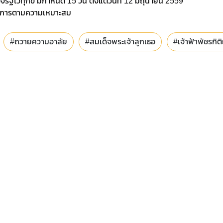
งรัฐไว้ทุกข์ มีกำหนด 15 วัน ตั้งแต่วันที่ 12 มิถุนายน 2559
นินการตามความเหมาะสม
#ถวายความอาลัย
#สมเด็จพระเจ้าลูกเธอ
#เจ้าฟ้าพัชรกิ