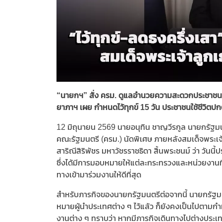
“นายกฯ” สั่ง ครม. ดูแลอำนวยความสะดวกประชาชน ที่
ยาภาฯ เผย กำหนดไว้ทุกข์ 15 วัน ประชาชนใช้ชีวิตป
12 มิถุนายน 2569 นายอนุทิน ชาญวีรกูล นายกรัฐ
คณะรัฐมนตรี (ครม.) นัดพิเศษ ภายหลังสมเด็จพระเจ
สาริณีสิริพัชร มหาวัชรราชธิดา สิ้นพระชนม์ ว่า วัน
ซึ่งได้มีการมอบหมายให้แต่ละกระทรวงและหน่วยงานที
ทางเข้ามาร่วมงานให้ดีที่สุด
สำหรับภารกิจของนายกรัฐมนตรีต่อจากนี้ นายกรัฐมนต
หมายผู้นำประเทศต่าง ๆ ไว้แล้ว ก็ยังคงเป็นไปตาม
งานต่าง ๆ ทราบว่า หากมีภารกิจเดินทางไปต่างประเทศ