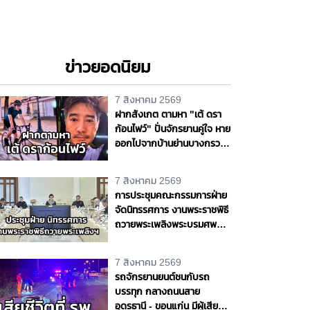
ข่าวยอดนิยม
7 สิงหาคม 2569
ฝากสังเกต ตามหา "เต้ ดรา
ก้อนไฟว์" ปั่นจักรยานคู่ใจ หาย
ออกไปจากบ้านย่านบางกรวย
แฟนสาวเห็นผิดปกติ รุดแจ้ง
ความหวั่นเกิดเหตุร้าย
7 สิงหาคม 2569
การประชุมคณะกรรมการฝ่าย
จัดนิทรรศการ งานพระราชพิธี
ถวายพระเพลิงพระบรมศพ
สมเด็จพระนางเจ้าสิริกิติ์
พระบรมราชินีนาถ พระบรม
7 สิงหาคม 2569
ราชชนนีพันปีหลวง
รถจักรยานยนต์ชนกับรถ
บรรทุก กลางถนนสาย
อุดรธานี - ขอนแก่น มีผู้เสีย