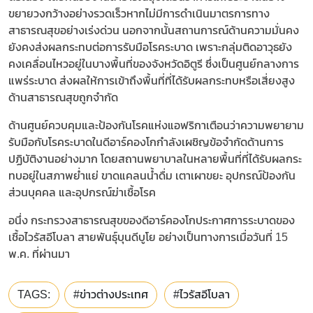
ขยายวงกว้างอย่างรวดเร็วหากไม่มีการดำเนินมาตรการทาง
สาธารณสุขอย่างเร่งด่วน นอกจากนั้นสถานการณ์ด้านความมั่นคง
ยังคงส่งผลกระทบต่อการรับมือโรคระบาด เพราะกลุ่มติดอาวุธยัง
คงเคลื่อนไหวอยู่ในบางพื้นที่ของจังหวัดอิตูรี ซึ่งเป็นศูนย์กลางการ
แพร่ระบาด ส่งผลให้การเข้าถึงพื้นที่ที่ได้รับผลกระทบหรือเสี่ยงสูง
ด้านสาธารณสุขถูกจำกัด
ด้านศูนย์ควบคุมและป้องกันโรคแห่งแอฟริกาเตือนว่าความพยายาม
รับมือกับโรคระบาดในดีอาร์คองโกกำลังเผชิญข้อจำกัดด้านการ
ปฏิบัติงานอย่างมาก โดยสถานพยาบาลในหลายพื้นที่ที่ได้รับผลกระ
ทบอยู่ในสภาพย่ำแย่ ขาดแคลนน้ำดื่ม เตาเผาขยะ อุปกรณ์ป้องกัน
ส่วนบุคคล และอุปกรณ์ฆ่าเชื้อโรค
อนึ่ง กระทรวงสาธารณสุขของดีอาร์คองโกประกาศการระบาดของ
เชื้อไวรัสอีโบลา สายพันธุ์บุนดีบูโย อย่างเป็นทางการเมื่อวันที่ 15
พ.ค. ที่ผ่านมา
TAGS:
#ข่าวต่างประเทศ
#ไวรัสอีโบลา