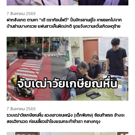
7 สิงหาคม 2569
ฝากสังเกต ตามหา "เต้ ดราก้อนไฟว์" ปั่นจักรยานคู่ใจ หายออกไปจาก
บ้านย่านบางกรวย แฟนสาวเห็นผิดปกติ รุดแจ้งความหวั่นเกิดเหตุร้าย
7 สิงหาคม 2569
รวบเฒ่าวัยเกษียณหื่น ลวงเยาวชนหญิง (เด็กพิเศษ) ซ้อนท้ายรถ อ้างจะ
สอนวิชานวด ก่อนเลี้ยวเข้าโรงแรมกระทำชำเรา กลางกรุง