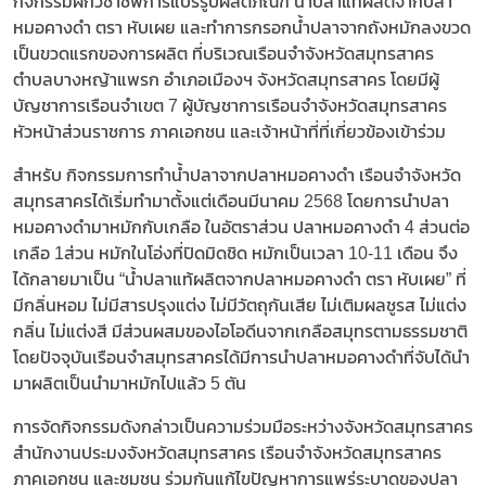
กิจกรรมฝึกวิชาชีพการแปรรูปผลิตภัณฑ์ น้ำปลาแท้ผลิตจากปลา
หมอคางดำ ตรา หับเผย และทำการกรอกน้ำปลาจากถังหมักลงขวด
เป็นขวดแรกของการผลิต ที่บริเวณเรือนจำจังหวัดสมุทรสาคร
ตำบลบางหญ้าแพรก อำเภอเมืองฯ จังหวัดสมุทรสาคร โดยมีผู้
บัญชาการเรือนจำเขต 7 ผู้บัญชาการเรือนจำจังหวัดสมุทรสาคร
หัวหน้าส่วนราชการ ภาคเอกชน และเจ้าหน้าที่ที่เกี่ยวข้องเข้าร่วม
สำหรับ กิจกรรมการทำน้ำปลาจากปลาหมอคางดำ เรือนจำจังหวัด
สมุทรสาครได้เริ่มทำมาตั้งแต่เดือนมีนาคม 2568 โดยการนำปลา
หมอคางดำมาหมักกับเกลือ ในอัตราส่วน ปลาหมอคางดำ 4 ส่วนต่อ
เกลือ 1ส่วน หมักในโอ่งที่ปิดมิดชิด หมักเป็นเวลา 10-11 เดือน จึง
ได้กลายมาเป็น “น้ำปลาแท้ผลิตจากปลาหมอคางดำ ตรา หับเผย” ที่
มีกลิ่นหอม ไม่มีสารปรุงแต่ง ไม่มีวัตถุกันเสีย ไม่เติมผลชูรส ไม่แต่ง
กลิ่น ไม่แต่งสี มีส่วนผสมของไอโอดีนจากเกลือสมุทรตามธรรมชาติ
โดยปัจจุบันเรือนจำสมุทรสาครได้มีการนำปลาหมอคางดำที่จับได้นำ
มาผลิตเป็นนำมาหมักไปแล้ว 5 ตัน
การจัดกิจกรรมดังกล่าวเป็นความร่วมมือระหว่างจังหวัดสมุทรสาคร
สำนักงานประมงจังหวัดสมุทรสาคร เรือนจำจังหวัดสมุทรสาคร
ภาคเอกชน และชุมชน ร่วมกันแก้ไขปัญหาการแพร่ระบาดของปลา