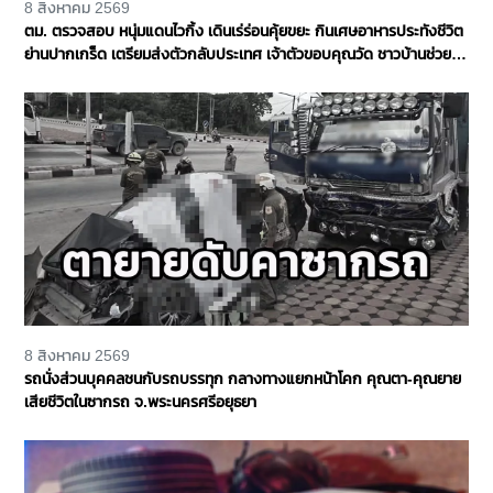
8 สิงหาคม 2569
ตม. ตรวจสอบ หนุ่มแดนไวกิ้ง เดินเร่ร่อนคุ้ยขยะ กินเศษอาหารประทังชีวิต
ย่านปากเกร็ด เตรียมส่งตัวกลับประเทศ เจ้าตัวขอบคุณวัด ชาวบ้านช่วย
เหลือ จ.นนทบุรี
8 สิงหาคม 2569
รถนั่งส่วนบุคคลชนกับรถบรรทุก กลางทางแยกหน้าโคก คุณตา-คุณยาย
เสียชีวิตในซากรถ จ.พระนครศรีอยุธยา