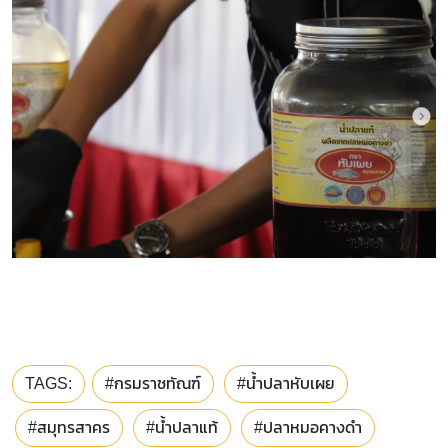
TAGS:
#กรมราชทัณฑ์
#น้ำปลาหับเผย
#สมุทรสาคร
#น้ำปลาแท้
#ปลาหมอคางดำ