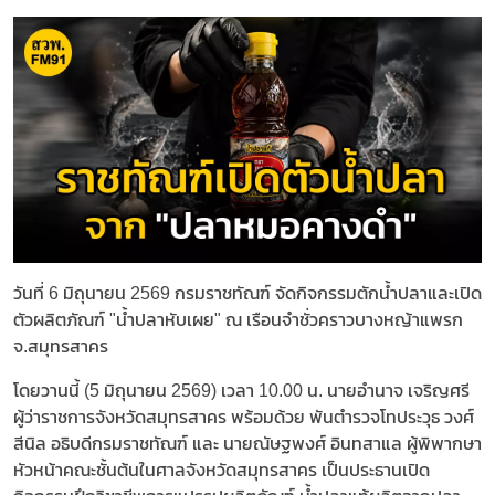
วันที่ 6 มิถุนายน 2569 กรมราชทัณฑ์ จัดกิจกรรมตักน้ำปลาและเปิด
ตัวผลิตภัณฑ์ "น้ำปลาหับเผย" ณ เรือนจำชั่วคราวบางหญ้าแพรก
จ.สมุทรสาคร
โดยวานนี้ (5 มิถุนายน 2569) เวลา 10.00 น. นายอำนาจ เจริญศรี
ผู้ว่าราชการจังหวัดสมุทรสาคร พร้อมด้วย พันตำรวจโทประวุธ วงศ์
สีนิล อธิบดีกรมราชทัณฑ์ และ นายณัษฐพงศ์ อินทสาแล ผู้พิพากษา
หัวหน้าคณะชั้นต้นในศาลจังหวัดสมุทรสาคร เป็นประธานเปิด