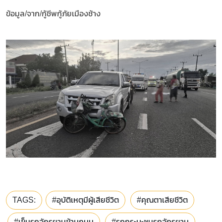
ข้อมูล/จาก/กู้ชีพกู้ภัยเมืองช้าง
TAGS:
#อุบัติเหตุมีผู้เสียชีวิต
#คุณตาเสียชีวิต
#เข็นรถจักรยานข้ามถนน
#รถกระบะชนรถจักรยาน