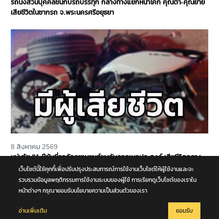
รถนั่งส่วนบุคคลชนกับรถบรรทุก กลางทางแยกหน้าโคก คุณตา-คุณยาย
เสียชีวิตในซากรถ จ.พระนครศรีอยุธยา
8 สิงหาคม 2569
หนุ่มวัย 21 ปีขับขี่รถจักรยานยนต์ชนกับรถอเนกประสงค์ เสียชีวิตกลาง
ถนนพุทธมณฑล สาย 4 จ.นครปฐม
เว็บไซต์นี้ใช้คุกกี้เพื่อปรับปรุงประสบการณ์การใช้งานเว็บไซต์ให้ผู้ใช้งานและจะ
รวบรวมข้อมูลพฤติกรรมการใช้งานระบบของผู้ใช้ การเรียกดูเว็บไซต์ของเราใน
หน้าต่างๆ กรุณายอมรับนโยบายความเป็นส่วนตัวของเรา
อ่านเพิ่มเติม
ยอมรับ