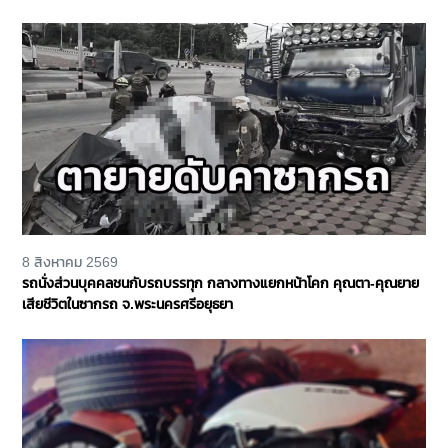
เหลือ จ.นนทบุรี
8 สิงหาคม 2569
รถนั่งส่วนบุคคลชนกับรถบรรทุก กลางทางแยกหน้าโคก คุณตา-คุณยาย
เสียชีวิตในซากรถ จ.พระนครศรีอยุธยา