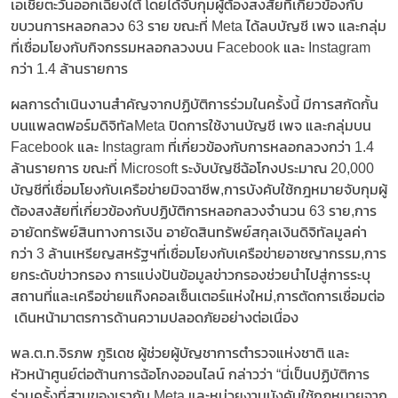
เอเชียตะวันออกเฉียงใต้ โดยได้จับกุมผู้ต้องสงสัยที่เกี่ยวข้องกับ
ขบวนการหลอกลวง 63 ราย ขณะที่ Meta ได้ลบบัญชี เพจ และกลุ่ม
ที่เชื่อมโยงกับกิจกรรมหลอกลวงบน Facebook และ Instagram
กว่า 1.4 ล้านรายการ
ผลการดำเนินงานสำคัญจากปฏิบัติการร่วมในครั้งนี้ มีการสกัดกั้น
บนแพลตฟอร์มดิจิทัลMeta ปิดการใช้งานบัญชี เพจ และกลุ่มบน
Facebook และ Instagram ที่เกี่ยวข้องกับการหลอกลวงกว่า 1.4
ล้านรายการ ขณะที่ Microsoft ระงับบัญชีฉ้อโกงประมาณ 20,000
บัญชีที่เชื่อมโยงกับเครือข่ายมิจฉาชีพ,​การบังคับใช้กฎหมายจับกุมผู้
ต้องสงสัยที่เกี่ยวข้องกับปฏิบัติการหลอกลวงจำนวน 63 ราย,​การ
อายัดทรัพย์สินทางการเงิน อายัดสินทรัพย์สกุลเงินดิจิทัลมูลค่า
กว่า 3 ล้านเหรียญสหรัฐฯที่เชื่อมโยงกับเครือข่ายอาชญากรรม,​การ
ยกระดับข่าวกรอง การแบ่งปันข้อมูลข่าวกรองช่วยนำไปสู่การระบุ
สถานที่และเครือข่ายแก๊งคอลเซ็นเตอร์แห่งใหม่,​การตัดการเชื่อมต่อ
เดินหน้ามาตรการด้านความปลอดภัยอย่างต่อเนื่อง
พล.ต.ท.จิรภพ ภูริเดช ผู้ช่วยผู้บัญชาการตำรวจแห่งชาติ และ
หัวหน้าศูนย์ต่อต้านการฉ้อโกงออนไลน์ กล่าวว่า “นี่เป็นปฏิบัติการ
ร่วมครั้งที่สามของเรากับ Meta และหน่วยงานบังคับใช้กฎหมายจาก