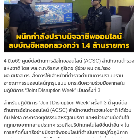
4 มิ.ย69 ศูนย์ต่อต้านการฉ้อโกงออนไลน์ (ACSC) สำนักงานตำรวจ
แห่งชาติ โดย พล.ต.ท.จิรภพ ภูริเดช ผู้ช่วย ผบ.ตร./รอง
ผอ.ศปอส.ตร. สั่งการให้เจ้าหน้าที่ตำรวจดำเนินการปราบปราม
อาชญากรรมออนไลน์ทุกรูปแบบ ยกระดับความร่วมมือสากลใน
ปฏิบัติการ “Joint Disruption Week” เป็นครั้งที่ 3
สำหรับปฏิบัติการ “Joint Disruption Week” ครั้งที่ 3 นี้ ศูนย์ต่อ
ต้านการฉ้อโกงออนไลน์ (ACSC) สำนักงานตำรวจแห่งชาติ ได้ร่วม
กับ Meta กระทรวงยุติธรรมสหรัฐอเมริกา และหน่วยงานบังคับใช้
กฎหมายจากหลายประเทศ รวมถึงบริษัทเทคโนโลยีชั้นนำอื่น ๆ ใน
การสกัดกั้นเครือข่ายมิจฉาชีพออนไลน์ที่ดำเนินการอยู่ทั่วภูมิภาค