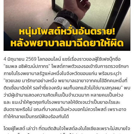
4 มิถุนายน 2569 โลกออนไลน์ แชร์เรื่องราวของผู้ใช้เฟซบุ๊กชื่อ
"ธนพล อธิพัฒน์ปภากร" โพสต์ภาพตัวเองรอเข้ารับการตรวจรักษา
ภายในโรงพยาบาลรัฐแห่งหนึ่งในจังหวัดขอนแก่น พร้อมระบุว่า
"ซวยเลย มารักษาอย่างหนึ่ง พยาบาลเอายาจากคนไข้อีกคนหนึ่งที่
ติดเชื้อมาฉีดให้ รอคำชี้แจงครับ ผมก็บอกแล้วไม่ใช่นามสกุลผม" พบ
ว่ามีผู้เข้ามาแสดงความคิดเห็นเป็นจำนวนมาก หลายคนเป็นห่วง
และ แนะนำให้พูดคุยกับโรงพยาบาลให้ชัดเจนว่าเป็นยาอะไรและ
อันตรายหรือไม่ ขณะที่บางคนเป็นห่วงบอกไม่ควรโพสต์ เพราะอาจ
ทำให้กลายเป็นกรณีฟ้องร้องกันได้
โดยผู้โพสต์ เล่าว่า ที่ตนตัดสินใจโพสต์ลงในโซเชียลเพราะไม่สบายใจ