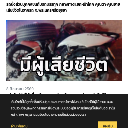
รถนั่งส่วนบุคคลชนกับรถบรรทุก กลางทางแยกหน้าโคก คุณตา-คุณยาย
เสียชีวิตในซากรถ จ.พระนครศรีอยุธยา
8 สิงหาคม 2569
หนุ่มวัย 21 ปีขับขี่รถจักรยานยนต์ชนกับรถอเนกประสงค์ เสียชีวิตกลาง
ถนนพุทธมณฑล สาย 4 จ.นครปฐม
เว็บไซต์นี้ใช้คุกกี้เพื่อปรับปรุงประสบการณ์การใช้งานเว็บไซต์ให้ผู้ใช้งานและจะ
รวบรวมข้อมูลพฤติกรรมการใช้งานระบบของผู้ใช้ การเรียกดูเว็บไซต์ของเราใน
หน้าต่างๆ กรุณายอมรับนโยบายความเป็นส่วนตัวของเรา
อ่านเพิ่มเติม
ยอมรับ