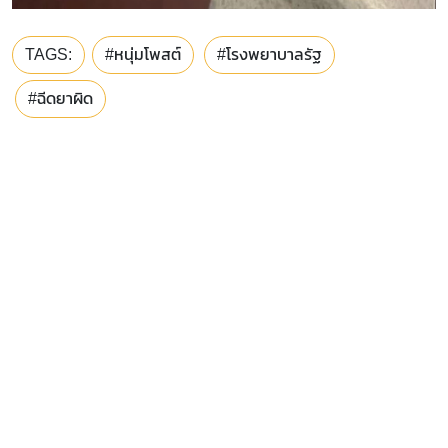
TAGS:
#หนุ่มโพสต์
#โรงพยาบาลรัฐ
#ฉีดยาผิด