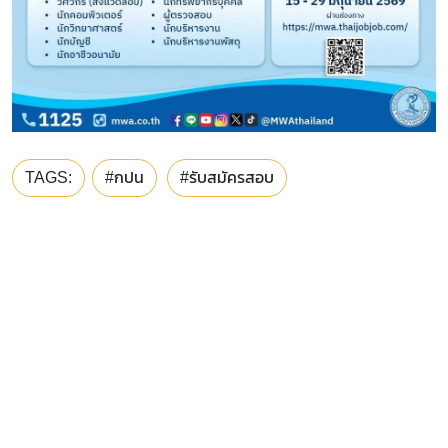
TAGS:
#กปน
#รับสมัครสอบ