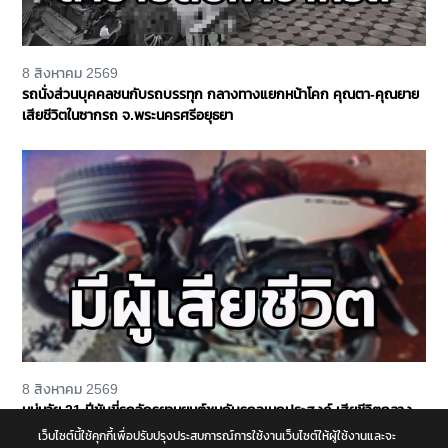
8 สิงหาคม 2569
รถนั่งส่วนบุคคลชนกับรถบรรทุก กลางทางแยกหน้าโคก คุณตา-คุณยาย
เสียชีวิตในซากรถ จ.พระนครศรีอยุธยา
8 สิงหาคม 2569
หนุ่มวัย 21 ปีขับขี่รถจักรยานยนต์ชนกับรถอเนกประสงค์ เสียชีวิตกลาง
ถนนพุทธมณฑล สาย 4 จ.นครปฐม
เว็บไซต์นี้ใช้คุกกี้เพื่อปรับปรุงประสบการณ์การใช้งานเว็บไซต์ให้ผู้ใช้งานและจะ