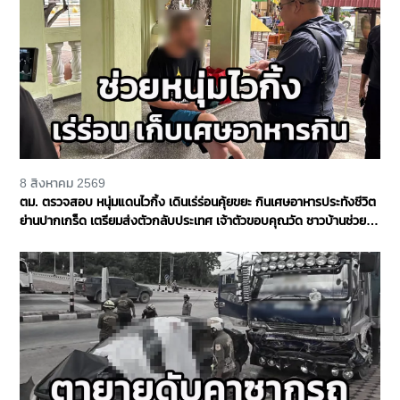
8 สิงหาคม 2569
ตม. ตรวจสอบ หนุ่มแดนไวกิ้ง เดินเร่ร่อนคุ้ยขยะ กินเศษอาหารประทังชีวิต
ย่านปากเกร็ด เตรียมส่งตัวกลับประเทศ เจ้าตัวขอบคุณวัด ชาวบ้านช่วย
เหลือ จ.นนทบุรี