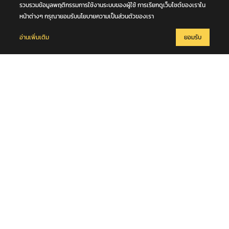
รวบรวมข้อมูลพฤติกรรมการใช้งานระบบของผู้ใช้ การเรียกดูเว็บไซต์ของเราใน
หน้าต่างๆ กรุณายอมรับนโยบายความเป็นส่วนตัวของเรา
อ่านเพิ่มเติม
ยอมรับ
8 สิงหาคม 2569
มท.2 พลพีร์ สุวรรณฉวี นำชุดปฏิบัติการพิเศษกรมการปกครอง (DOPA
S.W.A.T.) เปิดปฏิบัติการ “บารมีโสธร” บุกจับผับเถื่อนอัพยา กลางเมือง
แปดริ้ว เปิดถึงเช้า ไร้ใบอนุญาต