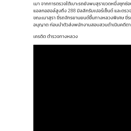
เมา จากการตรวจใต้เบาะรถยังพบสุราขวดหนึ่งซุกซ่อ
แอลกอฮอล์สูงถึง 288 มิลลิกรัมเปอร์เซ็นต์ และตรว
ขณะเมาสุรา ขี่รถจักรยานยนต์ขึ้นทางหลวงพิเศษ ขี่ร
อนุญาต ก่อนนำตัวส่งพนักงานสอบสวนดำเนินคดีต
เครดิต ตำรวจทางหลวง