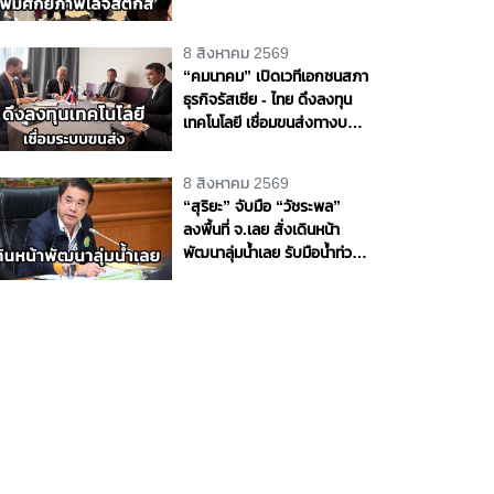
ศักยภาพโลจิสติกส์ สร้าง
โอกาสทางเศรษฐกิจ
8 สิงหาคม 2569
“คมนาคม” เปิดเวทีเอกชนสภา
ธุรกิจรัสเซีย - ไทย ดึงลงทุน
เทคโนโลยี เชื่อมขนส่งทางบก -
ราง - น้ำ - อากาศ หนุนไทยสู่
ศูนย์กลางโลจิสติกส์ภูมิภาค
8 สิงหาคม 2569
“สุริยะ” จับมือ “วัชระพล”
ลงพื้นที่ จ.เลย สั่งเดินหน้า
พัฒนาลุ่มน้ำเลย รับมือน้ำท่วม
- น้ำแล้ง พร้อมขับเคลื่อน
โครงการพัฒนาแหล่งน้ำตาม
แนวพระราชดำริ หนุนความ
มั่นคงด้านน้ำให้ประชาชนและ
ภาคการเกษตร