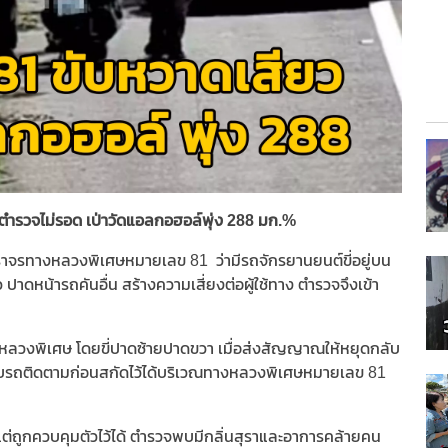
ตำรวจไม่รอด เป่าวัดแอลกอฮอล์พุ่ง 288 มก.%
จรทางหลวงพิเศษหมายเลข 81 ว่ามีรถจักรยานยนต์ขี่อยู่บน
ปาดหน้ารถคันอื่น สร้างความเสี่ยงต่อผู้ใช้ทาง ตำรวจจึงเข้า
งหลวงพิเศษ โดยขี่ปาดซ้ายปาดขวา เมื่อส่งสัญญาณให้หยุดกลับ
องขับรถติดตามก่อนสกัดไว้ได้บริเวณทางหลวงพิเศษหมายเลข 81
่ถูกควบคุมตัวไว้ได้ ตำรวจพบมีกลิ่นสุราและอาการคล้ายคน