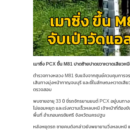
เมาซิ่ง PCX ขึ้น M81 ปาดซ้ายปาดขวาหวาดเสียวหนี
ตำรวจทางหลวง M81 รับแจ้งจากศูนย์ควบคุมการจรา
เส้นทางมุ่งหน้ากาญจนบุรี และขี่ในลักษณะหวาดเสียว 
ตรวจสอบ
พบชายอายุ 33 ปี ขี่รถจักรยานยนต์ PCX อยู่บนทา
ไม่ยอมหยุด และเร่งความเร็วหลบหนี เจ้าหน้าที่ต้
พื้นที่ อำเภอนครชัยศรี จังหวัดนครปฐม
หลังหยุดรถ ชายคนดังกล่าวยังพยายามวิ่งหลบหนี แต