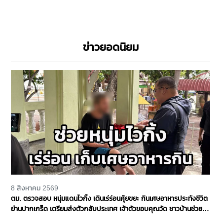
ข่าวยอดนิยม
8 สิงหาคม 2569
ตม. ตรวจสอบ หนุ่มแดนไวกิ้ง เดินเร่ร่อนคุ้ยขยะ กินเศษอาหารประทังชีวิต
ย่านปากเกร็ด เตรียมส่งตัวกลับประเทศ เจ้าตัวขอบคุณวัด ชาวบ้านช่วย
เหลือ จ.นนทบุรี