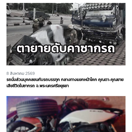
8 สิงหาคม 2569
รถนั่งส่วนบุคคลชนกับรถบรรทุก กลางทางแยกหน้าโคก คุณตา-คุณยาย
เสียชีวิตในซากรถ จ.พระนครศรีอยุธยา