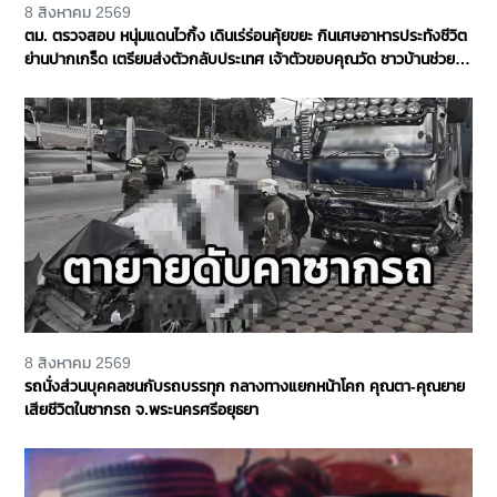
8 สิงหาคม 2569
ตม. ตรวจสอบ หนุ่มแดนไวกิ้ง เดินเร่ร่อนคุ้ยขยะ กินเศษอาหารประทังชีวิต
ย่านปากเกร็ด เตรียมส่งตัวกลับประเทศ เจ้าตัวขอบคุณวัด ชาวบ้านช่วย
เหลือ จ.นนทบุรี
8 สิงหาคม 2569
รถนั่งส่วนบุคคลชนกับรถบรรทุก กลางทางแยกหน้าโคก คุณตา-คุณยาย
เสียชีวิตในซากรถ จ.พระนครศรีอยุธยา