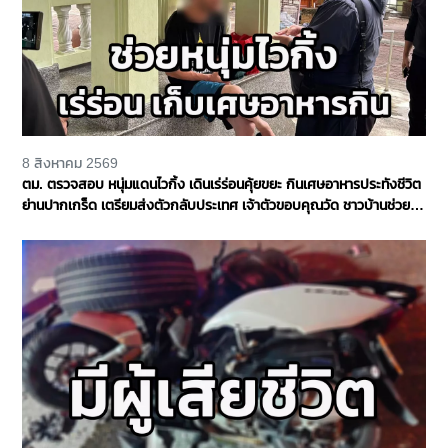
8 สิงหาคม 2569
ตม. ตรวจสอบ หนุ่มแดนไวกิ้ง เดินเร่ร่อนคุ้ยขยะ กินเศษอาหารประทังชีวิต
ย่านปากเกร็ด เตรียมส่งตัวกลับประเทศ เจ้าตัวขอบคุณวัด ชาวบ้านช่วย
เหลือ จ.นนทบุรี