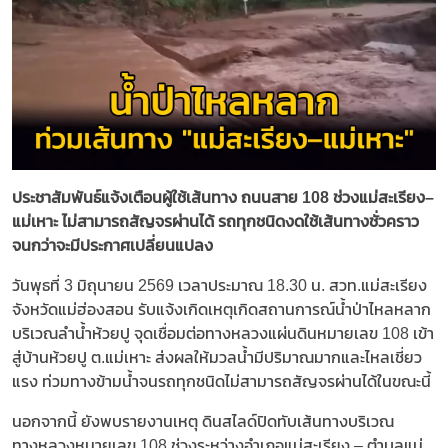
ประชาสัมพันธ์แจ้งเตือนผู้ใช้เส้นทาง ถนนสาย 108 ช่วงแม่สะเรียง–
แม่เหาะ ไม่สามารถสัญจรผ่านได้ รถทุกชนิดงดใช้เส้นทางชั่วคราว
จนกว่าจะมีประกาศเปลี่ยนแปลง
วันพุธที่ 3 มิถุนายน 2569 เวลาประมาณ 18.30 น. สวท.แม่สะเรียง
จังหวัดแม่ฮ่องสอน รับแจ้งเกิดเหตุเกิดสถานการณ์น้ำป่าไหลหลาก
บริเวณลำน้ำห้วยปู จุดเชื่อมต่อทางหลวงแผ่นดินหมายเลข 108 เข้า
สู่บ้านห้วยปู ต.แม่เหาะ ส่งผลให้มวลน้ำมีปริมาณมากและไหลเชี่ยว
แรง ท่วมทางข้ามน้ำจนรถทุกชนิดไม่สามารถสัญจรผ่านได้ในขณะนี้
นอกจากนี้ ยังพบรายงานเหตุ ดินสไลด์ปิดทับเส้นทางบริเวณ
ทางหลวงหมายเลข 108 ช่วงระหว่างอำเภอแม่สะเรียง – ตำบลแม่