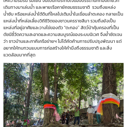
ให้ความร่มรื่น ร่มเย็น จนเป็นที่ประทับใจของบรรดานักท่องเที่ยวที่
เดินทางมาเล่นน้ำ และพายเรือคายัคชมธรรมชาติ รวมถึงแหล่ง
น้ำซับ หรือแหล่งน้ำใต้ดินที่ไหลไปเติมน้ำในเขื่อนลำตะคอง กลายเป็น
แหล่งน้ำที่หล่อเลี้ยงวิถีชีวิตของชาวนครราชสีมา รวมถึงยังเป็น
แหล่งที่อยู่อาศัยและวางไข่ของตัว “ตะกอง" สัตว์ป่าคุ้มครองที่เป็น
ดัชนีชี้วัดความสะอาดและความสมบูรณ์ของระบบนิเวศ จึงย้ำชัดเจน
ว่า ชาวบ้านและภาคีเครือข่ายฯ ไม่ได้คัดค้านการปรับปรุงพัฒนา แต่
อยากให้ทบทวนแบบการก่อสร้างให้คำนึงถึงธรรมชาติ และสิ่ง
แวดล้อมมากที่สุด