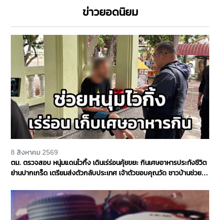
ข่าวยอดนิยม
8 สิงหาคม 2569
ตม. ตรวจสอบ หนุ่มแดนไวกิ้ง เดินเร่ร่อนคุ้ยขยะ กินเศษอาหารประทังชีวิต
ย่านปากเกร็ด เตรียมส่งตัวกลับประเทศ เจ้าตัวขอบคุณวัด ชาวบ้านช่วย
เหลือ จ.นนทบุรี