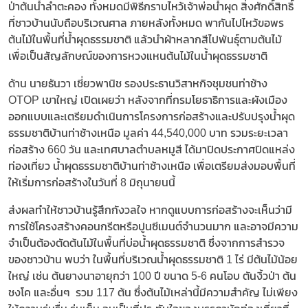
ป่าต้นน้ำลำตะคอง ทั้งหมดมีพิธีกราบไหว้เจ้าพ่อน้ำผุด สิ่งศักดิ์สิทธิ์
ที่ชาวบ้านนับถือบริเวณศาล ภายหลังทั้งหมด พากันไปไหว้ขอพร
ต้นไม้ในพื้นที่น้ำผุดธรรมชาติ แล้วนำผ้าหลากสีไปพันธุ์ตามต้นไม้
เพื่อเป็นสัญลักษณ์ของการหวงแหนต้นไม้ในน้ำผุดธรรมชาติ
ด้าน นายธันวา เชี่ยวพานิช รองประธานวิสาหกิจชุมชนท่าช้าง
OTOP เขาใหญ่ เปิดเผยว่า หลังจากที่กรมโยธาธิการและผังเมือง
ออกแบบและเตรียมดำเนินการโครงการก่อสร้างและปรับปรุงน้ำผุด
ธรรมชาติบ้านท่าช้างเหนือ มูลค่า 44,540,000 บาท รวมระยะเวลา
ก่อสร้าง 660 วัน และเทศบาลตำบลหมูสี ได้มาปิดประกาศปิดแหล่ง
ท่องเที่ยว น้ำผุดธรรมชาติบ้านท่าช้างเหนือ เพื่อเตรียมส่งมอบพื้นที่
ให้เริ่มการก่อสร้างในวันที่ 8 มิถุนายนนี้
ส่งผลทำให้ชาวบ้านรู้สึกกังวลใจ หากดูแบบการก่อสร้างจะเห็นว่ามี
การใช้โครงสร้างคอนกรีตหรือปูนซีเมนต์จำนวนมาก และอาจมีความ
จำเป็นต้องตัดต้นไม้ในพื้นที่บ่อน้ำผุดธรรมชาติ ซึ่งจากการสำรวจ
ของชาวบ้าน พบว่า ในพื้นที่บริเวณน้ำผุดธรรมชาติ 1 ไร่ มีต้นไม้น้อย
ใหญ่ เช่น ต้นยางนาอายุกว่า 100 ปี ขนาด 5-6 คนโอบ ตันงิ้วป่า ต้น
ชงโค และอื่นๆ รวม 117 ต้น ซึ่งต้นไม้เหล่านี้มีความสำคัญ ไม่เพียง