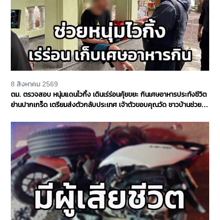
8 สิงหาคม 2569
ตม. ตรวจสอบ หนุ่มแดนไวกิ้ง เดินเร่ร่อนคุ้ยขยะ กินเศษอาหารประทังชีวิต
ย่านปากเกร็ด เตรียมส่งตัวกลับประเทศ เจ้าตัวขอบคุณวัด ชาวบ้านช่วย
เหลือ จ.นนทบุรี