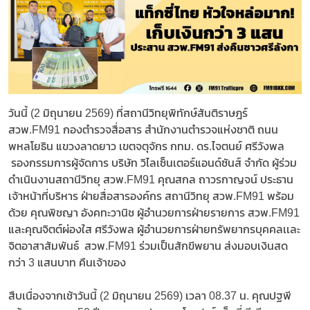
วันนี้ (2 มิถุนายน 2569) ที่สถานีวิทยุพิทักษ์สันติราษฎร์
สวพ.FM91 กองตำรวจสื่อสาร สำนักงานตำรวจแห่งชาติ ถนน
พหลโยธิน แขวงลาดยาว เขตจตุจักร กทม. ดร.ไจตนย์ ศรีวังพล
รองกรรมการผู้จัดการ บริษัท วิไลเซ็นเตอร์แอนด์ซันส์ จำกัด ผู้ร่วม
ดำเนินงานสถานีวิทยุ สวพ.FM91 คุณสกล ถาวรกาญจน์ ประธาน
เจ้าหน้าที่บริหาร ฝ่ายสื่อสารองค์กร สถานีวิทยุ สวพ.FM91 พร้อม
ด้วย คุณพิชญา อังคทะวานิช ผู้อำนวยการฝ่ายรายการ สวพ.FM91
และคุณจิตต์ผ่องใส ศรีวังพล ผู้อำนวยการฝ่ายทรัพยากรบุคคลเเละ
จิตอาสาสัมพันธ์ สวพ.FM91 ร่วมเป็นสักขีพยาน ส่งมอบเงินสด
กว่า 3 แสนบาท คืนเจ้าของ
สืบเนื่องจากเช้าวันนี้ (2 มิถุนายน 2569) เวลา 08.37 น. คุณปฐพี