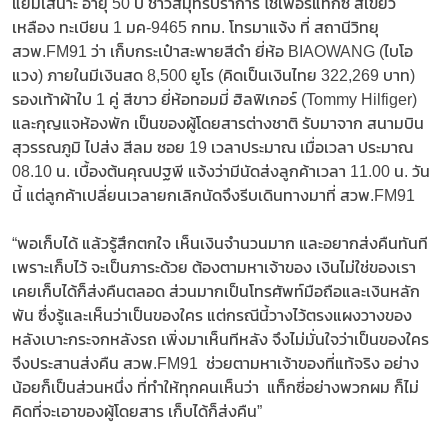
แย้มเสนาะ อายุ 50 ปี ชาวสมุทรปราการ โชเฟอร์แท็กซี่ สีเขียว
เหลือง ทะเบียน 1 มค-9465 กทม. โทรมาแจ้ง ที่ สถานีวิทยุ
สวพ.FM91 ว่า เก็บกระเป๋าสะพายสีดำ ยี่ห้อ BIAOWANG (ไบโอ
แวง) ภายในมีเงินสด 8,500 ยูโร (คิดเป็นเงินไทย 322,269 บาท)
รองเท้าผ้าใบ 1 คู่ สีขาว ยี่ห้อทอมมี่ ฮิลฟิเกอร์ (Tommy Hilfiger)
และกุญแจห้องพัก เป็นของผู้โดยสารต่างชาติ รับมาจาก สนามบิน
สุวรรณภูมิ ไปส่ง สีลม ซอย 19 เวลาประมาณ เมื่อเวลา ประมาณ
08.10 น. เบื้องต้นคุณปฐพี แจ้งว่ามีนัดส่งลูกค้าเวลา 11.00 น. วัน
นี้ แต่ลูกค้าเปลี่ยนเวลายกเลิกนัดจึงรีบเดินทางมาที่ สวพ.FM91
“พอเก็บได้ แล้วรู้สึกตกใจ เห็นเงินจำนวนมาก และอยากส่งคืนทันที
เพราะเก็บไว้ จะเป็นภาระด้วย ต้องตามหาเจ้าของ เงินไม่ใช่ของเรา
เคยเก็บได้ก็ส่งคืนตลอด ส่วนมากเป็นโทรศัพท์มือถือและเงินหลัก
พัน ซึ่งรู้และเห็นว่าเป็นของใคร แต่กรณีนี้วางไว้ตรงแผงวางของ
หลังเบาะกระจกหลังรถ เพิ่งมาเห็นทีหลัง จึงไม่มั่นใจว่าเป็นของใคร
จึงประสานส่งคืน สวพ.FM91 ช่วยตามหาเจ้าของที่แท้จริง อย่าง
น้อยก็เป็นส่วนหนึ่ง ที่ทำให้ทุกคนเห็นว่า แท็กซี่อย่างพวกผม ก็ไม่
คิดที่จะเอาของผู้โดยสาร เก็บได้ก็ส่งคืน”