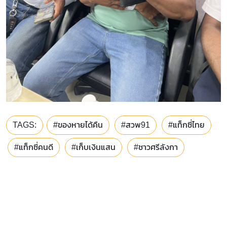
TAGS:
#ของหายได้คืน
#สวพ91
#แท็กซี่ไทย
#แท็กซี่คนดี
#เก็บเงินแสน
#ชาวศรีลังกา