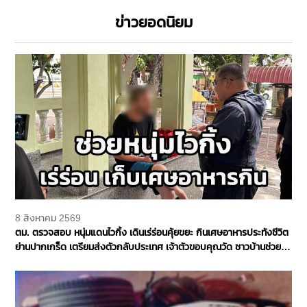
ข่าวยอดนิยม
8 สิงหาคม 2569
ตม. ตรวจสอบ หนุ่มแดนไวกิ้ง เดินเร่ร่อนคุ้ยขยะ กินเศษอาหารประทังชีวิต
ย่านปากเกร็ด เตรียมส่งตัวกลับประเทศ เจ้าตัวขอบคุณวัด ชาวบ้านช่วย
เหลือ จ.นนทบุรี