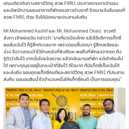
ขณะเดียวกันทางสถานีวิทยุ สวพ.FM91 ประกาศตามหาเจ้าของ
และมีพนักงานของอาคารที่พักของชาวต่างชาติ โทรมาแจ้งลืมของที่
สวพ.FM91 ด้วย จึงได้นัดหมายประสานส่งคืน
Mr.Mohammed Aashif และ Mr. Mohammed Onaiz ชาวศรี
ลังกา เจ้าของเงิน กล่าวว่า “มาเที่ยวเมืองไทย แล้วใช้บริการแท็กซี่
พอลืมเงินไว้ ก็รู้สึกกังวลมาก เพราะตอนขึ้นรถมา รู้สึกเพลียและ
ง่วง จึงวางกระเป๋าไว้ข้างหลังที่พิงศีรษะ พอถึงที่พักลงจากรถ ถึง
รู้ตัวว่าลืมไว้ จากนั้นไปแจ้งความ แล้วกลับมารอที่พัก แต่เข้าห้องไม่
ได้ เพราะกุญแจอยู่ในกระเป๋าที่ลืมไว้ ดีใจมาก ที่มีแท็กซี่เก็บเงินได้
และส่งคืน ขอบคุณแท็กซี่คนดีและสถานีวิทยุ สวพ.FM91 ที่ประสาน
ส่งคืน ขอมอบสินน้ำใจจำนวนหนึ่งให้แท็กซี่คนดี เป็นการขอบคุณ”