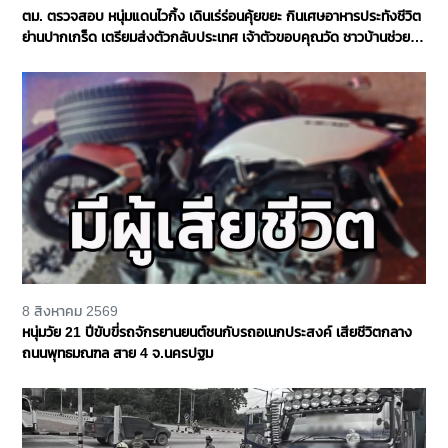
ตม. ตรวจสอบ หนุ่มแดนไวกิ้ง เดินเร่ร่อนคุ้ยขยะ กินเศษอาหารประทังชีวิต
ย่านปากเกร็ด เตรียมส่งตัวกลับประเทศ เจ้าตัวขอบคุณวัด ชาวบ้านช่วย
เหลือ จ.นนทบุรี
8 สิงหาคม 2569
หนุ่มวัย 21 ปีขับขี่รถจักรยานยนต์ชนกับรถอเนกประสงค์ เสียชีวิตกลาง
ถนนพุทธมณฑล สาย 4 จ.นครปฐม