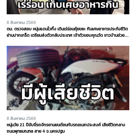
8 สิงหาคม 2569
ตม. ตรวจสอบ หนุ่มแดนไวกิ้ง เดินเร่ร่อนคุ้ยขยะ กินเศษอาหารประทังชีวิต
ย่านปากเกร็ด เตรียมส่งตัวกลับประเทศ เจ้าตัวขอบคุณวัด ชาวบ้านช่วย
เหลือ จ.นนทบุรี
8 สิงหาคม 2569
หนุ่มวัย 21 ปีขับขี่รถจักรยานยนต์ชนกับรถอเนกประสงค์ เสียชีวิตกลาง
ถนนพุทธมณฑล สาย 4 จ.นครปฐม