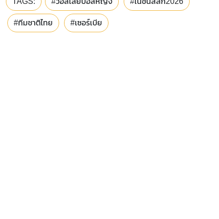
TAGS:
#วอลเลย์บอลหญิง
#เนชันส์ลีก2026
#ทีมชาติไทย
#เซอร์เบีย