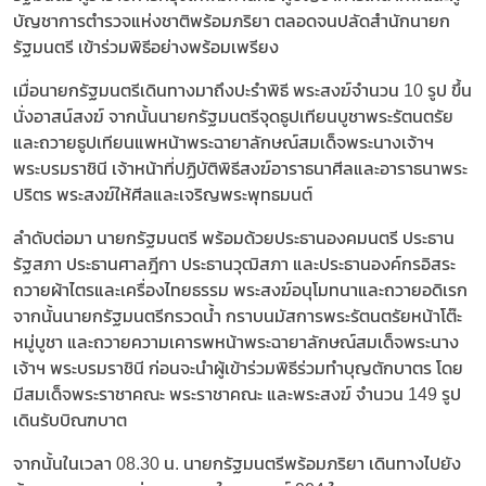
บัญชาการตำรวจแห่งชาติพร้อมภริยา ตลอดจนปลัดสำนักนายก
รัฐมนตรี เข้าร่วมพิธีอย่างพร้อมเพรียง
เมื่อนายกรัฐมนตรีเดินทางมาถึงปะรำพิธี พระสงฆ์จำนวน 10 รูป ขึ้น
นั่งอาสน์สงฆ์ จากนั้นนายกรัฐมนตรีจุดธูปเทียนบูชาพระรัตนตรัย
และถวายธูปเทียนแพหน้าพระฉายาลักษณ์สมเด็จพระนางเจ้าฯ
พระบรมราชินี เจ้าหน้าที่ปฏิบัติพิธีสงฆ์อาราธนาศีลและอาราธนาพระ
ปริตร พระสงฆ์ให้ศีลและเจริญพระพุทธมนต์
ลำดับต่อมา นายกรัฐมนตรี พร้อมด้วยประธานองคมนตรี ประธาน
รัฐสภา ประธานศาลฎีกา ประธานวุฒิสภา และประธานองค์กรอิสระ
ถวายผ้าไตรและเครื่องไทยธรรม พระสงฆ์อนุโมทนาและถวายอดิเรก
จากนั้นนายกรัฐมนตรีกรวดน้ำ กราบนมัสการพระรัตนตรัยหน้าโต๊ะ
หมู่บูชา และถวายความเคารพหน้าพระฉายาลักษณ์สมเด็จพระนาง
เจ้าฯ พระบรมราชินี ก่อนจะนำผู้เข้าร่วมพิธีร่วมทำบุญตักบาตร โดย
มีสมเด็จพระราชาคณะ พระราชาคณะ และพระสงฆ์ จำนวน 149 รูป
เดินรับบิณฑบาต
จากนั้นในเวลา 08.30 น. นายกรัฐมนตรีพร้อมภริยา เดินทางไปยัง