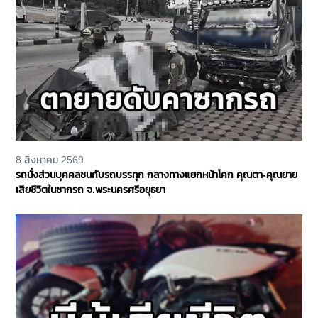
8 สิงหาคม 2569
รถนั่งส่วนบุคคลชนกับรถบรรทุก กลางทางแยกหน้าโคก คุณตา-คุณยาย
เสียชีวิตในซากรถ จ.พระนครศรีอยุธยา