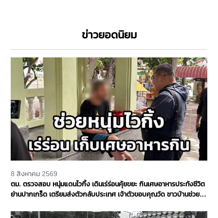
ข่าวยอดนิยม
8 สิงหาคม 2569
ตม. ตรวจสอบ หนุ่มแดนไวกิ้ง เดินเร่ร่อนคุ้ยขยะ กินเศษอาหารประทังชีวิต
ย่านปากเกร็ด เตรียมส่งตัวกลับประเทศ เจ้าตัวขอบคุณวัด ชาวบ้านช่วย
เหลือ จ.นนทบุรี