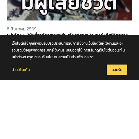
8 สิงหาคม 2569
หนุ่มวัย 21 ปีขับขี่รถจักรยานยนต์ชนกับรถอเนกประสงค์ เสียชีวิตกลาง
ถนนพุทธมณฑล สาย 4 จ.นครปฐม
เว็บไซต์นี้ใช้คุกกี้เพื่อปรับปรุงประสบการณ์การใช้งานเว็บไซต์ให้ผู้ใช้งานและจะ
รวบรวมข้อมูลพฤติกรรมการใช้งานระบบของผู้ใช้ การเรียกดูเว็บไซต์ของเราใน
หน้าต่างๆ กรุณายอมรับนโยบายความเป็นส่วนตัวของเรา
อ่านเพิ่มเติม
ยอมรับ
8 สิงหาคม 2569
มท.2 พลพีร์ สุวรรณฉวี นำชุดปฏิบัติการพิเศษกรมการปกครอง (DOPA