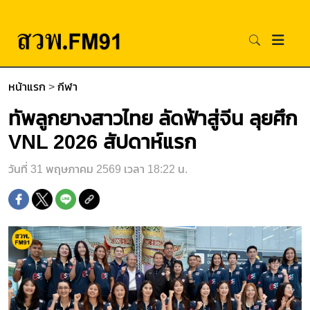
หน้าแรก
>
กีฬา
ทัพลูกยางสาวไทย ลัดฟ้าสู่จีน ลุยศึก
VNL 2026 สัปดาห์แรก
วันที่ 31 พฤษภาคม 2569 เวลา 18:22 น.