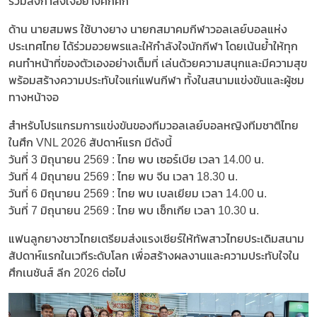
ร่วมส่งกำลังใจอย่างคึกคัก
ด้าน นายสมพร ใช้บางยาง นายกสมาคมกีฬาวอลเลย์บอลแห่ง
ประเทศไทย ได้ร่วมอวยพรและให้กำลังใจนักกีฬา โดยเน้นย้ำให้ทุก
คนทำหน้าที่ของตัวเองอย่างเต็มที่ เล่นด้วยความสนุกและมีความสุข
พร้อมสร้างความประทับใจแก่แฟนกีฬา ทั้งในสนามแข่งขันและผู้ชม
ทางหน้าจอ
สำหรับโปรแกรมการแข่งขันของทีมวอลเลย์บอลหญิงทีมชาติไทย
ในศึก VNL 2026 สัปดาห์แรก มีดังนี้
วันที่ 3 มิถุนายน 2569 : ไทย พบ เซอร์เบีย เวลา 14.00 น.
วันที่ 4 มิถุนายน 2569 : ไทย พบ จีน เวลา 18.30 น.
วันที่ 6 มิถุนายน 2569 : ไทย พบ เบลเยียม เวลา 14.00 น.
วันที่ 7 มิถุนายน 2569 : ไทย พบ เช็กเกีย เวลา 10.30 น.
แฟนลูกยางชาวไทยเตรียมส่งแรงเชียร์ให้ทัพสาวไทยประเดิมสนาม
สัปดาห์แรกในเวทีระดับโลก เพื่อสร้างผลงานและความประทับใจใน
ศึกเนชันส์ ลีก 2026 ต่อไป