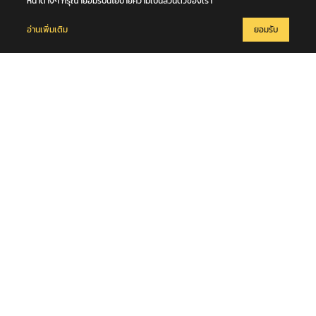
หน้าต่างๆ กรุณายอมรับนโยบายความเป็นส่วนตัวของเรา
อ่านเพิ่มเติม
ยอมรับ
7 สิงหาคม 2569
รวบเฒ่าวัยเกษียณหื่น ลวงเยาวชนหญิง (เด็กพิเศษ) ซ้อนท้ายรถ อ้างจะ
สอนวิชานวด ก่อนเลี้ยวเข้าโรงแรมกระทำชำเรา กลางกรุง