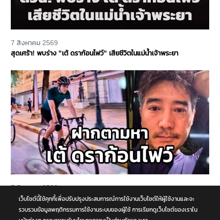
7 สิงหาคม 2569
สุดเศร้า! พบร่าง "เต้ ดราก้อนไฟว์" เสียชีวิตในแม่น้ำเจ้าพระยา
7 สิงหาคม 2569
ฝากสังเกต ตามหา "เต้ ดราก้อนไฟว์" ปั่นจักรยานคู่ใจ หายออกไปจาก
เว็บไซต์นี้ใช้คุกกี้เพื่อปรับปรุงประสบการณ์การใช้งานเว็บไซต์ให้ผู้ใช้งานและจะ
บ้านย่านบางกรวย แฟนสาวเห็นผิดปกติ รุดแจ้งความหวั่นเกิดเหตุร้าย
รวบรวมข้อมูลพฤติกรรมการใช้งานระบบของผู้ใช้ การเรียกดูเว็บไซต์ของเราใน