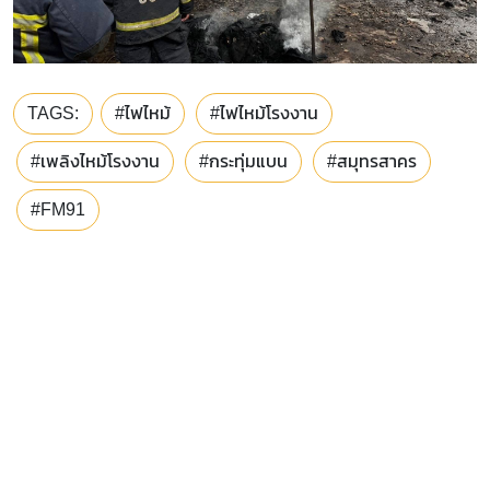
TAGS:
#ไฟไหม้
#ไฟไหม้โรงงาน
#เพลิงไหม้โรงงาน
#กระทุ่มแบน
#สมุทรสาคร
#FM91