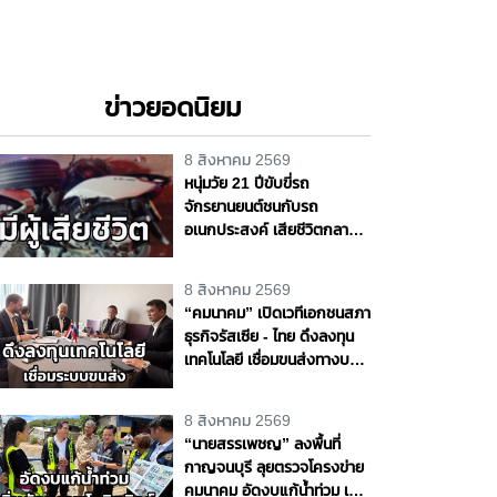
ข่าวยอดนิยม
8 สิงหาคม 2569
หนุ่มวัย 21 ปีขับขี่รถ
จักรยานยนต์ชนกับรถ
อเนกประสงค์ เสียชีวิตกลาง
ถนนพุทธมณฑล สาย 4
จ.นครปฐม
8 สิงหาคม 2569
“คมนาคม” เปิดเวทีเอกชนสภา
ธุรกิจรัสเซีย - ไทย ดึงลงทุน
เทคโนโลยี เชื่อมขนส่งทางบก -
ราง - น้ำ - อากาศ หนุนไทยสู่
ศูนย์กลางโลจิสติกส์ภูมิภาค
8 สิงหาคม 2569
“นายสรรเพชญ” ลงพื้นที่
กาญจนบุรี ลุยตรวจโครงข่าย
คมนาคม อัดงบแก้น้ำท่วม เพิ่ม