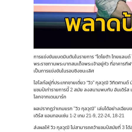
การแข่งขันแบดมินตันในรายการ “โตโยต้า ไทยแลนด์ โอเ
พระราชทานพระบาทสมเด็จพระเจ้าอยู่หัว ที่อาคารกีฬา
เป็นการแข่งขันในรอบชิงชนะเลิศ
ไฮไลท์อยู่ที่ประเภทชายเดี่ยว “วิว” กุลวุฒิ วิทิตศา
แชมป์เก่ารายการนี้ 2 สมัย ลงสนามพบกับ อันเดิร์ส
โลกจากเดนมาร์ก
ผลปรากฏว่าเกมแรก "วิว กุลวุฒิ" เล่นได้อย่างเฉียบข
เดิร์ส แอนทอนเซ่น 1-2 เกม 21-9, 22-24, 18-21
ส่งผลให้ วิว กุลวุฒิ ไม่สามารถคว้าแชมป์สมัยที่ 3 ได