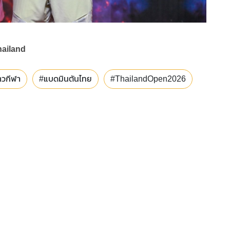
hailand
าวกีฬา
#แบดมินตันไทย
#ThailandOpen2026