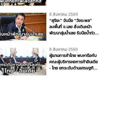
ศักยภาพโลจิสติกส์ สร้าง
โอกาสทางเศรษฐกิจ
8 สิงหาคม 2569
“สุริยะ” จับมือ “วัชระพล”
ลงพื้นที่ จ.เลย สั่งเดินหน้า
พัฒนาลุ่มน้ำเลย รับมือน้ำท่วม
- น้ำแล้ง พร้อมขับเคลื่อน
โครงการพัฒนาแหล่งน้ำตาม
8 สิงหาคม 2569
แนวพระราชดำริ หนุนความ
ผู้แทนการค้าไทย พบหารือกับ
มั่นคงด้านน้ำให้ประชาชนและ
คณะผู้บริหารหอการค้าอินเดีย
ภาคการเกษตร
- ไทย ยกระดับด้านเศรษฐกิจ
การค้า และการลงทุนระหว่าง
ประเทศ