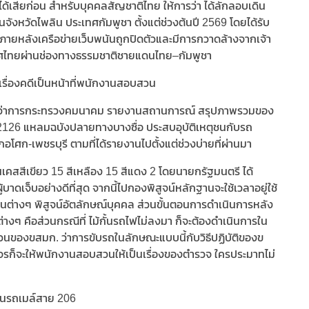
ุมได้เสียก่อน สำหรับบุคคลสัญชาติไทย ให้การว่า ได้ลักลอบเดิน
ังหวัดไพลิน ประเทศกัมพูชา ตั้งแต่ช่วงต้นปี 2569 โดยได้รับ
ยหลังเครือข่ายเว็บพนันถูกปิดตัวและมีการกวาดล้างจากเจ้า
ะเทศไทยผ่านช่องทางธรรมชาติชายแดนไทย–กัมพูชา
 เรื่องคดีเป็นหน้าที่พนักงานสอบสวน
ีช่วยว่าการกระทรวงคมนาคม รายงานสถานการณ์ สรุปภาพรวมของ
ข 2126 แหลมฉบังปลายทางบางซื่อ ประสบอุบัติเหตุชนกับรถ
ศก-เพชรบุรี ตามที่ได้รายงานไปตั้งแต่ช่วงบ่ายที่ผ่านมา
ป็นเคสสีเขียว 15 สีเหลือง 15 สีแดง 2 โดยนายกรัฐมนตรี ได้
าดเจ็บอย่างดีที่สุด จากนี้ไปกองพิสูจน์หลักฐานจะใช้เวลาอยู่ใช้
นต่างๆ พิสูจน์อัตลักษณ์บุคคล ส่วนขั้นตอนการดำเนินการหลัง
ต่างๆ คือส่วนกรณีที่ ไม้กั้นรถไฟไม่ลงมา ก็จะต้องดำเนินการใน
นของขสมก. ว่าการขับรถในลักษณะแบบนี้กับวิธีปฏิบัติของข
ราจรก็จะให้พนักงานสอบสวนให้เป็นเรื่องของตำรวจ ใครประมาทไม่
ฟชนรถเมล์สาย 206