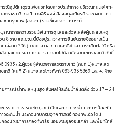
มแถลงกรณีอุบัติเหตุรถไฟชนรถโดยสารประจำทาง บริเวณถนนอโศก-
น เขตราชเทวี โดยมี นายสิริพงศ์ อังคสกุลเกียรติ รมช.คมนาคม
ลชนกรุงเทพ (ขสมก.) ร่วมชี้แจงสถานการณ์
้องบูรณาการความร่วมมือในการดูแลและช่วยเหลือผู้ประสบเหตุ
ตจำนวน 8 ราย และขณะนี้ยังอยู่ระหว่างการยืนยันรายชื่ออย่างเป็น
ถเมล์สาย 206 (บางนา-บางเขน) และยังไม่สามารถติดต่อได้ หรือ
มข้อมูลและประสานงานตรวจสอบได้ที่สำนักงานเขตราชเทวี ดังนี้
 0935 / 2.ผู้ช่วยผู้อำนวยการเขตราชเทวี (คนที่ 1)หมายเลข
าชเทวี (คนที่ 2) หมายเลขโทรศัพท์ 063-935 5369 และ 4. ฝ่าย
นการณ์ น้ำทะเลหนุนสูง ส่งผลให้ระดับน้ำล้นตลิ่ง ช่วง 17 – 24
และบรรเทาสาธารณภัย (ปภ.) เปิดเผยว่า กองอำนวยการป้องกัน
วระดับน้ำ ประกอบกับกรมอุทกศาสตร์ กองทัพเรือ ได้มี
วณกองบัญชาการกองทัพเรือ ป้อมพระจุลจอมเกล้า และพื้นที่ใกล้