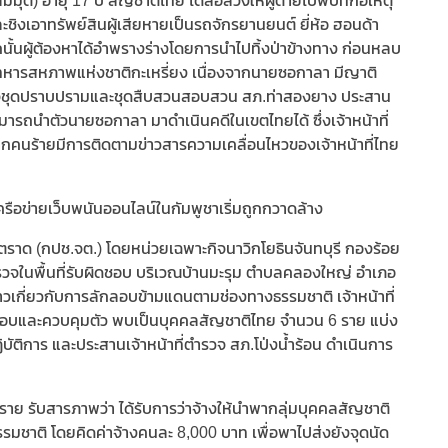
ุติ) อายุ 17 ปี สัญชาติไทย ได้ล่อลวงให้ผู้ตายไปพบที่ก่อเหตุ
ละชิงเอาทรัพย์สินผู้เสียหายเป็นรถจักรยานยนต์ ยี่ห้อ ฮอนด้า
ั้นผู้ต้องหาได้อำพรางร่างโดยการนำไปทิ้งป่าข้างทาง ก่อนหลบ
องทหารสหภาพแห่งชาติกะเหรี่ยง เนื่องจากนายซอกาลา มีญาติ
ำรวจชุดปราบปรามและชุดสืบสวนสอบสวน สภ.ท่าสองยาง ประสาน
ารถนำตัวนายซอกาลา มาดำเนินคดีในเขตไทยได้ ซึ่งเจ้าหน้าที่
ากคนร้ายมีการติดตามข่าวสารความเคลื่อนไหวของเจ้าหน้าที่ไทย
ือข่ายเว็บพนันออนไลน์ในกัมพูชาเริ่มถูกกวาดล้าง
ราด (กปช.จต.) โดยหน่วยเฉพาะกิจนาวิกโยธินจันทบุรี กองร้อย
ตรวจในพื้นที่รับผิดชอบ บริเวณบ้านมะรุม ตำบลคลองใหญ่ อำเภอ
รข่าวเกี่ยวกับการลักลอบข้ามแดนตามช่องทางธรรมชาติ เจ้าหน้าที่
อบและควบคุมตัว พบเป็นบุคคลสัญชาติไทย จำนวน 6 ราย แบ่ง
ัติการ และประสานเจ้าหน้าที่ตำรวจ สภ.โป่งน้ำร้อน ดำเนินการ
 ราย รับสารภาพว่า ได้รับการว่าจ้างให้นำพากลุ่มบุคคลสัญชาติ
มชาติ โดยคิดค่าจ้างคนละ 8,000 บาท เพื่อพาไปส่งยังจุดนัด