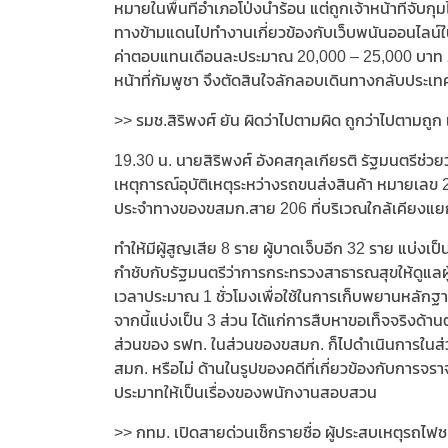
หมายในพื้นที่อำเภอโป่งน้ำร้อน แต่ถูกเจ้าหน้าที่จับก
ทางข้ามแดนไปทำงานเกี่ยวข้องกับเว็บพนันออนไลน์ในจ
ค่าตอบแทนเดือนละประมาณ 20,000 – 25,000 บาท ภา
หน้าที่กัมพูชา จึงตัดสินใจลักลอบเดินทางกลับปร
>> รมช.สิริพงศ์ ยัน ผิดว่าไปตามผิด ถูกว่าไปตามถูก
19.30 น. นายสิริพงศ์ อังคสกุลเกียรติ รัฐมนตร
เหตุการณ์อุบัติเหตุระหว่างรถขนส่งสินค้า หมายเล
ประจำทางของขสมก.สาย 206 ที่บริเวณใกล้เคียงแยกอโ
ทำให้มีผู้สูญเสีย 8 ราย ผู้บาดเจ็บอีก 32 ราย แบ่งเ
กำชับกับรัฐมนตรีว่าการกระทรวงสาธารณสุขให้ดูแลผู้บ
เวลาประมาณ 1 ชั่วโมงเพื่อใช้ในการเก็บพยานหลักฐา
จากนี้แบ่งเป็น 3 ส่วน ได้แก่การสืบหาขอเท็จจริงด้าน
ส่วนของ รฟท. ในส่วนของขสมก. ก็ไปดำเนินการในส่ว
สมก. หรือไม่ ด้านในรูปของคดีที่เกี่ยวข้องกับการจ
ประมาทให้เป็นเรื่องของพนักงานสอบสวน
>> กทม. เปิดสายด่วนเช็กรายชื่อ ผู้ประสบเหตุรถไ