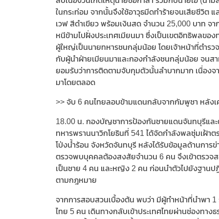
สืบเนื่องวันเกิดเหตุนายซอกาลา ร่วมกับนายเอ (นามสมม
ในกระท่อม จากนั้นจึงใช้อาวุธมีดทำร้ายจนเสียชีวิต แ
เวฟ สีดำเขียว พร้อมเงินสด จำนวน 25,000 บาท จากน
หนีข้ามไปฝั่งประเทศเมียนมา ซึ่งเป็นเขตอิทธิพลข
ผู้ใหญ่เป็นนายทหารชนกลุ่มน้อย โดยเจ้าหน้าที่ต
กับผู้นำฝ่ายเมียนมาและกองกำลังชนกลุ่มน้อย จนสาม
ยอมรับว่าการติดตามจับกุมตัวนั้นลำบากมาก เนื่องจ
มาโดยตลอด
>> จับ 6 คนไทยลอบข้ามแดนกลับจากกัมพูชา หลังเคร
18.00 น. กองบัญชาการป้องกันชายแดนจันทบุรีและต
ทหารพรานนาวิกโยธินที่ 541 ได้จัดกำลังพลซุ่มเฝ้า
โป่งน้ำร้อน จังหวัดจันทบุรี หลังได้รับข้อมูลด้านกา
ตรวจพบบุคคลต้องสงสัยจำนวน 6 คน จึงเข้าตรวจส
เป็นชาย 4 คน และหญิง 2 คน ก่อนนำตัวไปยังฐานปฏิบ
ตามกฎหมาย
จากการสอบสวนเบื้องต้น พบว่า มีผู้ทำหน้าที่นำพา 1
ไทย 5 คน เดินทางกลับเข้าประเทศไทยผ่านช่องทางธรร