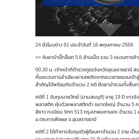
24 ชั่วโมงข่าว 91 ประจำวันที่ 16 พฤษภาคม 2569
>> จับยาบ้าบิ๊กล็อต 5.6 ล้านเม็ด รวบ 3 ขบวนการค
00.30 น. เจ้าหน้าที่ตำรวจภูธรจังหวัดอุบลราชธานี 
กั้นขบวนการลำเลียงยาเสพติดจากแนวชายแดนเข้าสู่
สำคัญได้พร้อมกันจำนวน 2 คดี ยึดยาบ้ารวมทั้งสิ้นก
คดีที่ 1 จับกุมนายวิทย์ (นามสมมุติ) อายุ 19 ปี ชา
พลาสติก หุ้มด้วยพลาสติกดำ ขนาดใหญ่ จำนวน 5 กระ
สีขาว ทะเบียน 9กก 513 กรุงเทพมหานคร จำนวน 1 ค
อ.ตระการพืชผล จ.อุบลราชธานี
คดีที่ 2 ได้ทำการจับกุมตัวผู้ต้องหาจำนวน 2 ราย เป