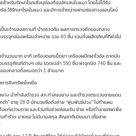
สสำหรับรักษาโรคเยื่อบุช่องท้องอักเสบในแมว โดยไม่ได้รับ
รัส ใช้รักษาโรคในแมว และมีการจำหน่ายผ่านช่องทางออนไลน์
ับเป็นเจ้าของสถานที่ นำตรวจค้น ผลการตรวจยึดของกลาง
 บรรจุกล่องพร้อมจำหน่าย รวม 83 ชิ้น รวมทั้งผลิตภัณฑ์ที่ยังไม่
จำนวนมาก อาทิ เครื่องตอกเม็ดยา เครื่องผนึกฝาไวอัล ถาดนับ
บรรจุภัณฑ์ต่างๆ เช่น ขวดเปล่า 550 ชิ้น ฝาจุกปิด 740 ชิ้น และ
่าของกลางทั้งหมดกว่า 1 ล้านบาท
หารชิงทรัพย์เหยื่อ
สองยาง นำกำลังตำรวจ สภ.ท่าสองยาง และตำรวจตระเวนชายแดน
” อายุ 28 ปี นักมวยชื่อดังค่าย “พุ่มพันธ์ม่วง” ไปทำแผน
นถึงแก่ความตาย และร่วมกันช่วยซ่อนเร้น ย้าย หรือทำลายศพเพื่อ
ันทำร้าน นายซอ ไม่มีนามสกุล สัญชาติเมียนมา เชื้อสาย
ต