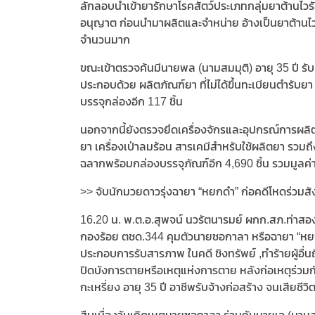
ลักลอบนำเข้ายารักษาโรคสัตว์ประเภทกลุ่มยาต้านไวรั
อนุญาต ก่อนนำมาผลิตและจำหน่าย อ้างเป็นยาต้านไว
จำนวนมาก
ขณะเข้าตรวจค้นมีนายพล (นามสมมุติ) อายุ 35 ปี ร
ประกอบด้วย ผลิตภัณฑ์ยา ที่ไม่ได้ขึ้นทะเบียนตำรับยา
บรรจุกล่องอีก 117 ชิ้น
นอกจากนี้ยังตรวจยึดเครื่องจักรและอุปกรณ์การผลิต
ยา เครื่องเป่าลมร้อน สารเคมีสำหรับใช้ผลิตยา รวมถึง
ฉลากพร้อมกล่องบรรจุภัณฑ์อีก 4,690 ชิ้น รวมมูลค
>> จับนักมวยดาวรุ่งฉายา “หยกดำ” ก่อคดีโหดร่วมสัง
16.20 น. พ.ต.อ.สุพจน์ นวรัตนารมย์ ผกก.สภ.ท่า
กองร้อย ตชด.344 คุมตัวนายซอกาลา หรือฉายา “หยกดำ
ประกอบการรับสารภาพ ในคดี ชิงทรัพย์ ,ทำร้ายผู้อื่
ปิดบังการตายหรือเหตุแห่งการตาย หลังก่อเหตุร่วมก
กะเหรี่ยง อายุ 35 ปี อาชีพรับจ้างก่อสร้าง จนเสียชีวิ