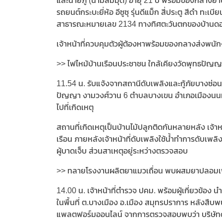
และนายภู (นามสมมุติ) อายุ 21 ปี พร้อมของกลางยาบ
รถยนต์กระบะยี่ห้อ อีซูซุ รุ่นดีแม็ก สี่ประตู สีดำ ทะ
สาธารณะหมายเลข 2134 ทางทิศตะวันตกของบ้านดอนงัว
เจ้าหน้าที่ควบคุมตัวผู้ต้องหาพร้อมของกลางส่งพ
>> ไฟไหม้บ้านเรือนประชาชน ใกล้เคียงวัดพุทธปัญญ
11.54 น. รับแจ้งจากสถานีดับเพลิงและกู้ภัยบางซ่อน
ปัญญา งามวงศ์วาน 6 ตำบลบางเขน อำเภอเมืองนนทบุรี
ไปที่เกิดเหตุ
สถานที่เกิดเหตุเป็นบ้านไม้ปลูกติดกันหลายหลัง เจ้า
เรือน ภายหลังเจ้าหน้าที่ดับเพลิงใช้น้ำทำการดับเพลิ
ผู้บาดเจ็บ ส่วนสาเหตุอยู่ระหว่างตรวจสอบ
>> ทลายโรงงานผลิตยาแมวเถื่อน พบผสมยาปลอมเพื่
14.00 น. เจ้าหน้าที่ตำรวจ ปคม. พร้อมผู้เกี่ยวข้
ในพื้นที่ ต.บางเมือง อ.เมือง สมุทรปราการ หลังสืบ
แพลตฟอร์มออนไลน์ จากการตรวจสอบพบว่า บริษัทดั