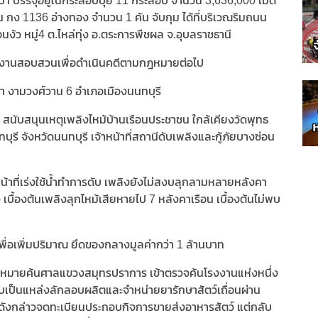
้า บรรจุอยู่ในกระสอบปุ๋ย 11 กระสอบ จำนวน 3,636,000 เม็ด
เบียน กง 1136 อ่างทอง จำนวน 1 คัน จับกุม ได้ที่บริเวณริมถนน
 หมู่4 ต.ไหล่ทุ่ง อ.ตระการพืชผล จ.อุบลราชธานี
นักงานสอบสวนเพื่อดำเนินคดีตามกฎหมายต่อไป
า งามวงศ์วาน 6 อำเภอเมืองนนทบุรี
 สนับสนุนเหตุเพลิงไหม้บ้านเรือนประชาชน ใกล้เคียงวัดพุทธ
 จังหวัดนนทบุรี เจ้าหน้าที่สถานีดับเพลิงและกู้ภัยบางซ่อน
หน้าที่เร่งใช้น้ำทำการดับ เพลิงยังไม่สงบลุกลามหลายหลังคา
ง เบื้องต้นเพลิงลุกไหม้เสียหายไป 7 หลังคาเรือน เบื้องต้นไม่พบ
อเพิ่มปริมาณ ยึดของกลางมูลค่ากว่า 1 ล้านบาท
อง นำหมายค้นศาลแขวงสมุทรปราการ เข้าตรวจค้นโรงงานแห่งหนึ่ง
พบเป็นแหล่งลักลอบผลิตและจำหน่ายยารักษาสัตว์เถื่อนผ่าน
งกล่าวจดทะเบียนประกอบกิจการขายส่งอาหารสัตว์ แต่กลับ