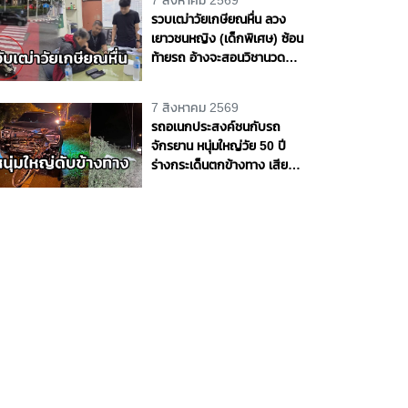
7 สิงหาคม 2569
รวบเฒ่าวัยเกษียณหื่น ลวง
เยาวชนหญิง (เด็กพิเศษ) ซ้อน
ท้ายรถ อ้างจะสอนวิชานวด
ก่อนเลี้ยวเข้าโรงแรมกระทำ
ชำเรา กลางกรุง
7 สิงหาคม 2569
รถอเนกประสงค์ชนกับรถ
จักรยาน หนุ่มใหญ่วัย 50 ปี
ร่างกระเด็นตกข้างทาง เสีย
ชีวิตริมถนนสายบางขันธ์ -
หนองเสือ จ.ปทุมธานี