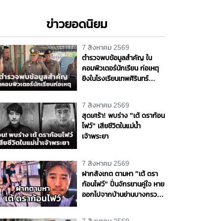
ข่าวยอดนิยม
7 สิงหาคม 2569
ตำรวจพบข้อมูลสำคัญ ใน
คอมพิวเตอร์นักเรียน ก่อเหตุ
ยิงในโรงเรียนเทพศิรินทร์
นนทบุรี
7 สิงหาคม 2569
สุดเศร้า! พบร่าง "เต้ ดราก้อน
ไฟว์" เสียชีวิตในแม่น้ำ
เจ้าพระยา
7 สิงหาคม 2569
ฝากสังเกต ตามหา "เต้ ดรา
ก้อนไฟว์" ปั่นจักรยานคู่ใจ หาย
ออกไปจากบ้านย่านบางกรวย
แฟนสาวเห็นผิดปกติ รุดแจ้ง
ความหวั่นเกิดเหตุร้าย