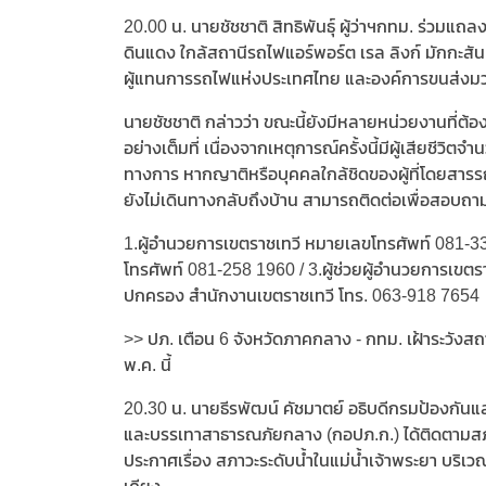
20.00 น. นายชัชชาติ สิทธิพันธุ์ ผู้ว่าฯกทม. ร่ว
ดินแดง ใกล้สถานีรถไฟแอร์พอร์ต เรล ลิงก์ มักกะสั
ผู้แทนการรถไฟแห่งประเทศไทย และองค์การขนส่งมว
นายชัชชาติ กล่าวว่า ขณะนี้ยังมีหลายหน่วยงานที่ต
อย่างเต็มที่ เนื่องจากเหตุการณ์ครั้งนี้มีผู้เสียชีวิ
ทางการ หากญาติหรือบุคคลใกล้ชิดของผู้ที่โดยสารร
ยังไม่เดินทางกลับถึงบ้าน สามารถติดต่อเพื่อสอบถา
1.ผู้อำนวยการเขตราชเทวี หมายเลขโทรศัพท์ 081-336
โทรศัพท์ 081-258 1960 / 3.ผู้ช่วยผู้อำนวยการเขตร
ปกครอง สำนักงานเขตราชเทวี โทร. 063-918 7654
>> ปภ. เตือน 6 จังหวัดภาคกลาง - กทม. เฝ้าระวังสถา
พ.ค. นี้
20.30 น. นายธีรพัฒน์ คัชมาตย์ อธิบดีกรมป้องกัน
และบรรเทาสาธารณภัยกลาง (กอปภ.ก.) ได้ติดตามสภา
ประกาศเรื่อง สภาวะระดับน้ำในแม่น้ำเจ้าพระยา บริเ