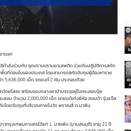
้ายานรก
สนธิกำลังร่วมกับ ชุดปราบปรามยาเสพติด ร่วมกันปฏิบัติการสกัด
พื้นที่ตอนในของประเทศ โดยสามารถสกัดจับกุมผู้ต้องหาราย
ว่า 5,636,000 เม็ด รถยนต์ 2 คัน ประกอบด้วย
วจังหวัดยโสธร พร้อมของกลางยาบ้าบรรจุอยู่ในกระสอบปุ๋ย
สอบ จำนวน 2,000,000 เม็ด รถยนต์เก๋งยี่ห้อ ฮอนด้า รุ่นแจ๊ส
ันโดยจับกุมที่บริเวณภายในวัด พราณสี ต.นาพิน
็นชาวกรุงเทพมหานครได้แก่ 1. นายพัน (นามสมมุติ) อายุ 21 ปี