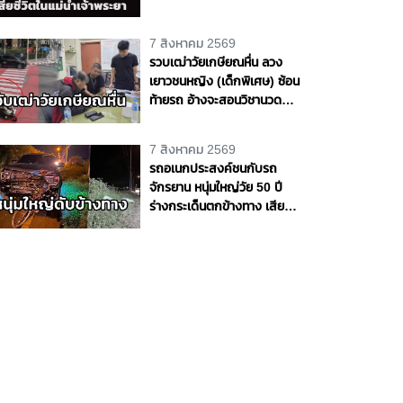
7 สิงหาคม 2569
รวบเฒ่าวัยเกษียณหื่น ลวง
เยาวชนหญิง (เด็กพิเศษ) ซ้อน
ท้ายรถ อ้างจะสอนวิชานวด
ก่อนเลี้ยวเข้าโรงแรมกระทำ
ชำเรา กลางกรุง
7 สิงหาคม 2569
รถอเนกประสงค์ชนกับรถ
จักรยาน หนุ่มใหญ่วัย 50 ปี
ร่างกระเด็นตกข้างทาง เสีย
ชีวิตริมถนนสายบางขันธ์ -
หนองเสือ จ.ปทุมธานี