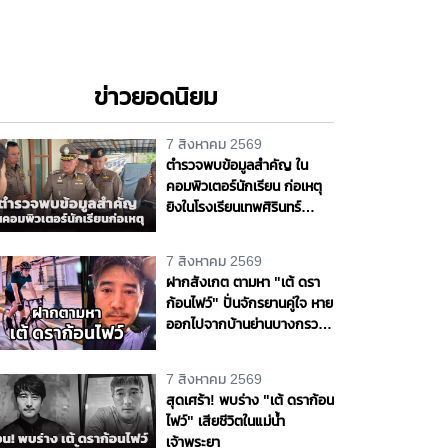
ข่าวยอดนิยม
7 สิงหาคม 2569
ตำรวจพบข้อมูลสำคัญ ใน
คอมพิวเตอร์นักเรียน ก่อเหตุ
ยิงในโรงเรียนเทพศิรินทร์
นนทบุรี
7 สิงหาคม 2569
ฝากสังเกต ตามหา "เต้ ดรา
ก้อนไฟว์" ปั่นจักรยานคู่ใจ หาย
ออกไปจากบ้านย่านบางกรวย
แฟนสาวเห็นผิดปกติ รุดแจ้ง
ความหวั่นเกิดเหตุร้าย
7 สิงหาคม 2569
สุดเศร้า! พบร่าง "เต้ ดราก้อน
ไฟว์" เสียชีวิตในแม่น้ำ
เจ้าพระยา