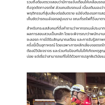
รวมถึงต้องตรวจสอบว่ามีการแจ้งเตือนให้เคลื่อนรถ
ถึงจุดตัดทางรถไฟ ส่วนคนขับรถเมล์ เบื้องต้นมองว
พฤติกรรมที่สุ่มเสี่ยงต่ออันตราย แม้ยังต้องรอกา
เห็นชัดว่ารถเมล์จอดอยู่บนราง ขณะที่รถไฟก็วิ่งมาต
สำหรับกระแสสังคมที่ตั้งคำถามว่าหากรถเมล์ประมาทแล้
ผลการสอบสวนเป็นหลัก โดยจะพิจารณาว่าพนักงานขับร
ชะลอรถ การได้รับสัญญาณเตือน และการรับรู้สภาพก
ครั้งนี้เป็นอุทาหรณ์ โดยเฉพาะการหลีกเลี่ยงจอดรถ
ต้องมีวินัยจราจร และร่วมกันป้องกันไม่ให้เกิดเหตุสูญเ
บ่อย แต่เชื่อว่าสามารถแก้ไขได้ด้วยการปลูกฝังวิน