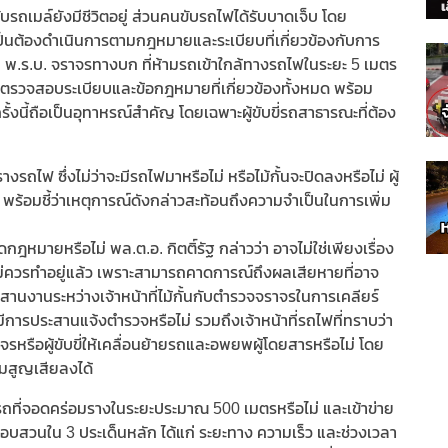
ับรถเมล์ยังมีชีวิตอยู่ ส่วนคนขับรถไฟได้รับบาดเจ็บ โดย
เป็นต้องดำเนินการตามกฎหมายและระเบียบที่เกี่ยวข้องกับการ
ม พ.ร.บ. จราจรทางบก ที่ห้ามรถเข้าใกล้ทางรถไฟในระยะ 5 เมตร
ห้ตรวจสอบระเบียบและข้อกฎหมายที่เกี่ยวข้องทั้งหมด พร้อม
ั้งนี้ถือเป็นอุทาหรณ์สำคัญ โดยเฉพาะผู้ขับขี่รถสาธารณะที่ต้อง
ไฟ ซึ่งไม่ว่าจะมีรถไฟมาหรือไม่ หรือไม้กั้นจะปิดลงหรือไม่ ผู้
ร้อมชี้ว่าเหตุการณ์ดังกล่าวสะท้อนถึงความจำเป็นในการเพิ่ม
ดกฎหมายหรือไม่ พล.ต.อ. กิตติ์รัฐ กล่าวว่า อาจไม่ใช่เพียงเรื่อง
ไม่ควรทำอยู่แล้ว เพราะสามารถคาดการณ์ถึงผลเสียหายที่อาจ
ระสานงานระหว่างเจ้าหน้าที่ไม้กั้นกับตำรวจจราจรในการเคลียร์
ได้มีการประสานแจ้งตำรวจหรือไม่ รวมถึงเจ้าหน้าที่รถไฟที่ทราบว่า
รหรือผู้ขับขี่ให้เคลื่อนย้ายรถและอพยพผู้โดยสารหรือไม่ โดย
มสูญเสียลงได้
ถที่จอดคร่อมรางในระยะประมาณ 500 เมตรหรือไม่ และเข้าข่าย
ลสอบสวนใน 3 ประเด็นหลัก ได้แก่ ระยะทาง ความเร็ว และช่วงเวลา