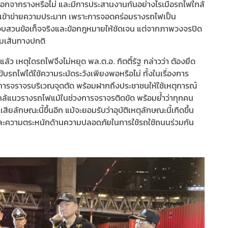
ออกจากรางหรือไม่ และมีการประสานงานกันอย่างไรเมื่อรถไฟใกล้
่าเข้าข่ายความประมาท เพราะการจอดคร่อมรางรถไฟเป็น
รสอบสวนข้อเท็จจริงและข้อกฎหมายให้ชัดเจน แต่จากภาพวงจรปิด
ามเส้นทางปกติ
ว เหตุใดรถไฟจึงไม่หยุด พล.ต.อ. กิตติ์รัฐ กล่าวว่า ต้องยึด
ถไฟได้ใช้ความระมัดระวังเพียงพอหรือไม่ ทั้งในเรื่องการ
ารจราจรบริเวณจุดตัด พร้อมฝากถึงประชาชนให้ใช้เหตุการณ์
ใกล้แนวรางรถไฟแม้ในช่วงการจราจรติดขัด พร้อมย้ำว่าทุกคน
สียลักษณะนี้ขึ้นอีก แม้จะยอมรับว่าอุบัติเหตุลักษณะนี้เกิดขึ้น
ัยและความตระหนักด้านความปลอดภัยในการใช้รถใช้ถนนร่วมกัน