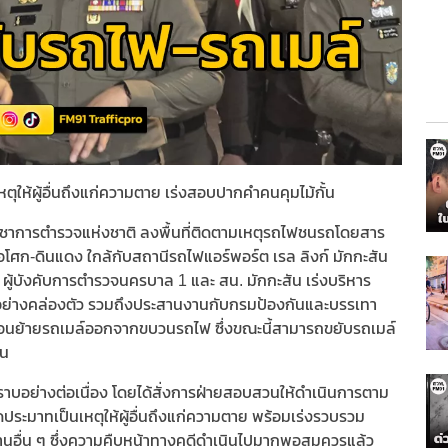
ุให้ผู้อื่นถึงแก่ความตาย เร่งสอบปากคำคนคุมไม้กั้น
 ผู้บัญชาการตำรวจแห่งชาติ ลงพื้นที่ติดตามเหตุรถไฟชนรถโดยสาร
อโศก-ดินแดง ใกล้กับสถานีรถไฟแอร์พอร์ต เรล ลิงก์ มักกะสัน
ล ผู้บังคับการตำรวจนครบาล 1 และ สน. มักกะสัน เร่งบริหาร
้อย่างคล่องตัว รวมถึงประสานงานกับกรมป้องกันและบรรเทา
คลื่อนย้ายรถเมล์ออกจากขบวนรถไฟ ซึ่งขณะนี้สามารถขยับรถเมล์
วน
าบอย่างต่อเนื่อง โดยได้สั่งการฝ่ายสอบสวนให้ดำเนินการตาม
ประมาทเป็นเหตุให้ผู้อื่นถึงแก่ความตาย พร้อมเร่งรวบรวม
อื่น ๆ ซึ่งความคืบหน้าทางคดีดำเนินไปมากพอสมควรแล้ว