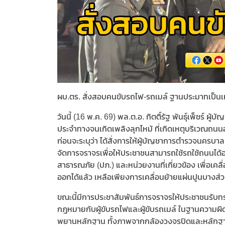
ผบ.ตร. สั่งสอบคนขับรถไฟ-รถเมล์ ฐานประมาทเป็นเหต
วันนี้ (16 พ.ค. 69) พล.ต.อ. กิตติ์รัฐ พันธุ์เพ็ชร์
ประจำทางจนเกิดเพลิงลุกไหม้ ที่เกิดเหตุบริเวณถนน
ก่อนจะระบุว่า ได้สั่งการให้ผู้บัญชาการตำรวจนครบา
จัดการจราจรเพื่อให้ประชาชนสามารถใช้รถใช้ถนนได
สาธารณภัย (ปภ.) และหน่วยงานที่เกี่ยวข้อง เพื่อเ
ออกได้แล้ว เหลือเพียงการเคลื่อนย้ายแผ่นปูนบางส่
ขณะนี้มีการประชาสัมพันธ์การจราจรให้ประชาชนรับทร
กฎหมายกับผู้ขับรถไฟและผู้ขับรถเมล์ ในฐานความผิด
พยานหลักฐาน ทั้งภาพจากกล้องวงจรปิดและหลักฐาน