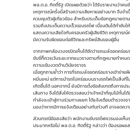
พล.ต.อ. กิตติ์รัฐ เปิดเผยด้วยว่า ได้รับรายงานว่าคนข
เหตุการณ์ครั้งนี้สร้างความเสียหายอย่างมาก จึงจำ
ควบคุมตัวผู้เกี่ยวข้อง สำหรับประเด็นข้อกฎหมายตา
รวมถึงประเด็นความเร็วของรถไฟ เบื้องต้นได้กำชับใ
แสดงความเสียใจกับครอบครัวผู้เสียชีวิต เหตุการณ์คร
มีความรับผิดชอบต่อชีวิตและทรัพย์สินของผู้อื่น
จากภาพกล้องวงจรปิดเห็นได้ชัดว่ารถเมล์จอดคร่อมรางรถ
ขับขี่ก็ควรเว้นระยะจากแนวรางตามที่กฎหมายกำหนด พ
ความเข้มงวดด้านวินัยจราจร
เมื่อถูกถามย้ำว่า การที่รถเมล์จอดคร่อมรางเข้าข่ายผิ
หมิ่นเหม่ แต่การนำรถไปคร่อมบนรางรถไฟเป็นสิ่งที่
เกิดขึ้นได้ นอกจากนี้ ยังมีการตั้งข้อสังเกตถึงการป
เส้นทาง จึงได้สั่งให้ตรวจสอบว่าเจ้าหน้าที่คุมไม้กั้น
กำลังจะเข้าสู่ทางร่วมทางแยก ได้แจ้งเตือนตำรวจจราจ
มองว่าหากมีการแจ้งเตือนอย่างทันท่วงที อาจลดควา
ส่วนกรณีข้อสงสัยว่า พนักงานขับรถไฟควรมองเห็นร
ประมาทหรือไม่ พล.ต.อ. กิตติ์รัฐ กล่าวว่า ต้องรอผ