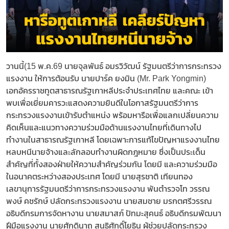
วานนี้(15 พ.ค.69 นายจุลพันธ์ อมรวิวัฒน์ รัฐมนตรีว่าการกระทรวง
แรงงาน ให้การต้อนรับ นายปาร์ค ยงมิน (Mr. Park Yongmin)
เอกอัครราชทูตสาธารณรัฐเกาหลีประจำประเทศไทย และคณะ เข้า
พบเพื่อเยี่ยมคารวะแสดงความยินดีในโอกาสรัฐมนตรีว่าการ
กระทรวงแรงงานเข้ารับตำแหน่ง พร้อมหารือเพื่อแลกเปลี่ยนความ
คิดเห็นและแนวทางความร่วมมือด้านแรงงานไทยที่เดินทางไป
ทำงานในสาธารณรัฐเกาหลี โดยเฉพาะการแก้ไขปัญหาแรงงานไทย
หลบหนีนายจ้างและลักลอบทำงานผิดกฎหมาย ซึ่งเป็นประเด็น
สำคัญที่ทั้งสองฝ่ายให้ความสำคัญร่วมกัน โดยมี และความร่วมมือ
ในอนาคตระหว่างสองประเทศ โดยมี นายสุรชาติ เทียนทอง
เลขานุการรัฐมนตรีว่าการกระทรวงแรงงาน พันตำรวจโท วรรณ
พงษ์ คชรักษ์ ปลัดกระทรวงแรงงาน นายสมชาย มรกตศรีวรรณ
อธิบดีกรมการจัดหางาน นายสมาสภ์ ปัทมะสุคนธ์ อธิบดีกรมพัฒนา
ฝีมือแรงงาน นายศักดินาถ สนธิศักดิ์โยธิน ผู้ช่วยปลัดกระทรวง