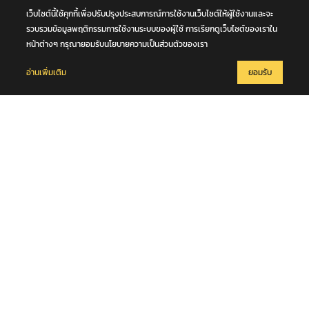
เว็บไซต์นี้ใช้คุกกี้เพื่อปรับปรุงประสบการณ์การใช้งานเว็บไซต์ให้ผู้ใช้งานและจะ
6 สิงหาคม 2569
หนุ่มวัย 42 ปีข้ามถนน ถูกรถตู้เฉี่ยวชนร่างกระเด็น รถบัสตามหลังทับซ้ำ
รวบรวมข้อมูลพฤติกรรมการใช้งานระบบของผู้ใช้ การเรียกดูเว็บไซต์ของเราใน
เสียชีวิตกลางถนนพหลโยธิน จ.ปทุมธานี
หน้าต่างๆ กรุณายอมรับนโยบายความเป็นส่วนตัวของเรา
อ่านเพิ่มเติม
ยอมรับ
6 สิงหาคม 2569
พี่ชาย "ฮลุน โซโล่" เผย การชันสูตรจากทางจอร์เจีย เก็บอวัยวะ และ เก็บ
DNA ไว้บางส่วน ส่วนสาเหตุการเสียชีวิตยังไม่ส่งมา