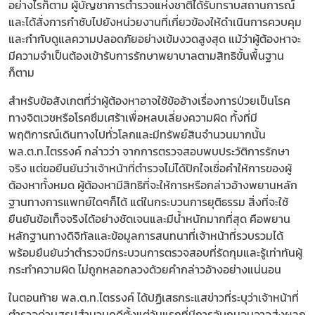
อย่างไรก็ตาม ผู้บัญชาการตำรวจแห่งชาติได้รับทราบสถานการณ์
และได้สั่งการกำชับไปยังหน่วยงานที่เกี่ยวข้องให้ดำเนินการควบคุม
และกำกับดูแลความปลอดภัยอย่างเข้มงวดสูงสุด แม้ว่าผู้ต้องหาจะ
มีความจำเป็นต้องเข้ารับการรักษาพยาบาลตามสิทธิขั้นพื้นฐาน
ก็ตาม
สำหรับข้อสังเกตที่ว่าผู้ต้องหาอาจใช้ข้ออ้างเรื่องการป่วยเป็นโรค
ทางจิตเวชหรือโรคซึมเศร้าเพื่อหลบเลี่ยงความผิด ทั้งที่มี
พฤติการณ์เดินทางไปทั่วโลกและมีทรัพย์สินจำนวนมากนั้น
พล.ต.ท.ไตรรงค์ กล่าวว่า จากการตรวจสอบพบประวัติการรักษา
จริง แต่ขอยืนยันว่าเจ้าหน้าที่ตำรวจไม่ได้ปักใจเชื่อคำให้การของผู้
ต้องหาทั้งหมด ผู้ต้องหามีสิทธิที่จะให้การหรือกล่าวอ้างพยานหลัก
ฐานทางการแพทย์ใดๆก็ได้ แต่ในกระบวนการยุติธรรม สิ่งที่จะใช้
ยืนยันข้อเท็จจริงได้อย่างชัดเจนและมีน้ำหนักมากที่สุด คือพยาน
หลักฐานทางดิจิทัลและข้อมูลการสนทนาที่เจ้าหน้าที่รวบรวมได้
พร้อมยืนยันว่าตำรวจมีกระบวนการตรวจสอบที่รัดกุมและรู้เท่าทันผู้
กระทำความผิด ไม่ถูกหลอกลวงด้วยคำกล่าวอ้างอย่างแน่นอน
ในตอนท้าย พล.ต.ท.ไตรรงค์ ได้ปฏิเสธกระแสข่าวที่ระบุว่าเจ้าหน้าที่
ตำรวจด่วนสรุปสำนวนคดีตั้งแต่วันแรกที่มีการจับกุมจนอาจส่งผลก