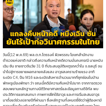
วันนี้(12 พ.ค.69) พล.ต.ท.ไตรรงค์ ผิวพรรณ โฆษกสำนักงาน
ตำรวจแห่งชาติ กล่าวถึงความคืบหน้าคดีความมั่นคงกรณี นายหมิง
เฉิน ซัน ชายชาวจีนวัย 31 ปี ที่ประสบอุบัติเหตุรถคว่ำใน จ.ชลบุรี จน
นำไปสู่การขยายผลทลายคลังแสง อาวุธสงครามร้ายแรง อาทิ
ระเบิด C4, ปืน M16 และระเบิดสังหารจำนวนมากที่ซุกซ่อนในบ้าน
พักหรูเมืองพัทยา ว่า ขณะนี้คดีมีความคืบหน้าไปมาก จากการตรวจ
สอบพยานหลักฐานทางนิติวิทยาศาสตร์และข้อมูลทางดิจิทัล พบ
ประวัติการแชทสนทนา ภาพการฝึกใช้อาวุธ และการเริ่มสะสมอาวุธ
มาตั้งแต่ช่วงปลายปีที่ผ่านมา ซึ่งหลักฐานทั้งหมดชี้ชัดว่าผู้ต้องหามี
ความเชื่อมโยงกับเครือข่ายแก๊งสแกมเมอร์ในประเทศกัมพูชา โดย