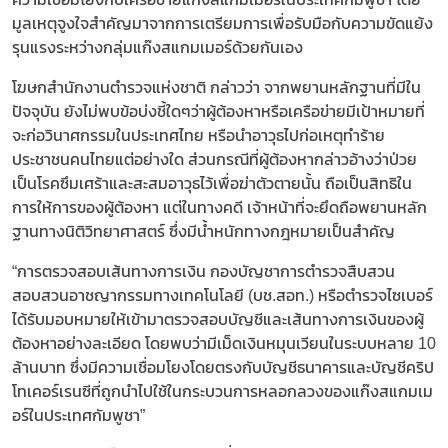
มูลเหตุจูงใจสำคัญมาจากการเตรียมการเพื่อรับมือกับความขัดแย้ง
รุนแรงระหว่างกลุ่มแก๊งสแกมเมอร์ด้วยกันเอง
โฆษกสำนักงานตำรวจแห่งชาติ กล่าวว่า จากพยานหลักฐานที่มีใน
ปัจจุบัน ยังไม่พบข้อบ่งชี้ใดๆว่าผู้ต้องหาหรือเครือข่ายมีเป้าหมายที่
จะก่อวินาศกรรมในประเทศไทย หรือนำอาวุธไปก่อเหตุทำร้าย
ประชาชนคนไทยแต่อย่างใด ส่วนกรณีที่ผู้ต้องหากล่าวอ้างว่าป่วย
เป็นโรคซึมเศร้าและสะสมอาวุธไว้เพื่อฆ่าตัวตายนั้น ถือเป็นสิทธิใน
การให้การของผู้ต้องหา แต่ในทางคดี เจ้าหน้าที่จะยึดถือพยานหลัก
ฐานทางนิติวิทยาศาสตร์ ซึ่งมีน้ำหนักทางกฎหมายเป็นสำคัญ
“การตรวจสอบเส้นทางการเงิน กองบัญชาการตำรวจสืบสวน
สอบสวนอาชญากรรมทางเทคโนโลยี (บช.สอท.) หรือตำรวจไซเบอร์
ได้รับมอบหมายให้เข้ามาตรวจสอบบัญชีและเส้นทางการเงินของผู้
ต้องหาอย่างละเอียด โดยพบว่ามีเม็ดเงินหมุนเวียนในระบบหลาย 10
ล้านบาท ซึ่งมีความเชื่อมโยงโดยตรงกับบัญชีธนาคารและบัญชีคริป
โทเคอร์เรนซีที่ถูกนำไปใช้ในกระบวนการหลอกลวงของแก๊งสแกมเม
อร์ในประเทศกัมพูชา”