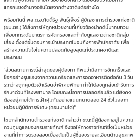
แทรกแซงอำนาจอธิปไตยจากต่างชาติแต่อย่างใด
พร้อมกันนี้ พล.ต.อ.กิตติ์รัฐ พันธุ์เพ็ชร์ ผู้บัญชาการตำรวจแห่งชาติ
(ผบ.ตร.) ได้สั่งการให้ทุกหน่วยงานที่เกี่ยวข้องนำคดีนี้มาทบทวน
เพื่อยกกระดับมาตรการคัดกรองและกำกับดูแลชาวต่างชาติกลุ่ม
เสี่ยง ตั้งแต่ขั้นตอนการเข้าประเทศไปจนถึงการพำนักอาศัย เพื่อ
สร้างความมั่นใจในความปลอดภัยสูงสุดแก่ประเทศชาติและ
ประชาชน
“ส่วนสถานการณ์ล่าสุดของผู้ต้องหา ที่พบว่ามีอาการชักเกร็งและ
ช็อกอย่างรุนแรงจากความเครียดและการอดอาหารติดต่อกัน 3 วัน
ระหว่างถูกคุมตัวเข้าเรือนจำพิเศษพัทยา ทำให้ต้องถูกส่งเข้ารับการ
รักษาด่วนที่โรงพยาบาล โดยขณะนี้อาการปลอดภัยแล้ว แต่ยังคง
ต้องอยู่ภายใต้การเฝ้าคุ้มกันอย่างแน่นหนาตลอด 24 ชั่วโมงจาก
หน่วยปฏิบัติการพิเศษ (คอมมานโด)“
โฆษกสำนักงานตำรวจแห่งชาติ กล่าวว่า ขณะนี้ผู้ต้องหาอยู่ในความ
ควบคุมดูแลของกรมราชทัณฑ์ จึงขอให้ทางราชทัณฑ์ซึ่งเป็นหน่วย
งานที่ทำการตรวจสอบเบื้องต้นเป็นผู้ชี้แจงรายละเอียดด้านสุขภาพ