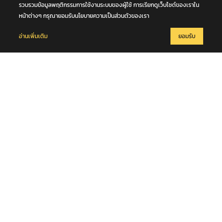
เสียชีวิตกลางถนนพหลโยธิน จ.ปทุมธานี
รวบรวมข้อมูลพฤติกรรมการใช้งานระบบของผู้ใช้ การเรียกดูเว็บไซต์ของเราใน
หน้าต่างๆ กรุณายอมรับนโยบายความเป็นส่วนตัวของเรา
อ่านเพิ่มเติม
ยอมรับ
6 สิงหาคม 2569
พี่ชาย "ฮลุน โซโล่" เผย การชันสูตรจากทางจอร์เจีย เก็บอวัยวะ และ เก็บ
DNA ไว้บางส่วน ส่วนสาเหตุการเสียชีวิตยังไม่ส่งมา