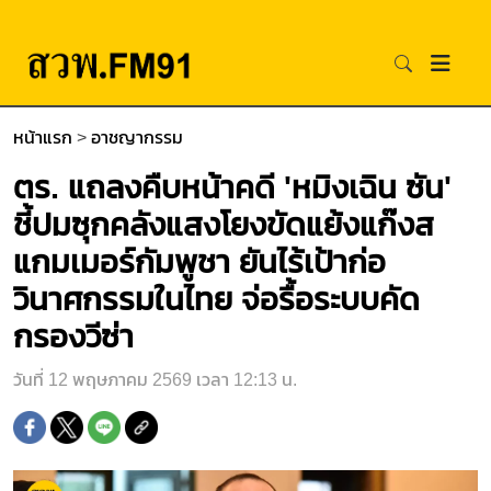
หน้าแรก
>
อาชญากรรม
ตร. แถลงคืบหน้าคดี 'หมิงเฉิน ซัน'
ชี้ปมซุกคลังแสงโยงขัดแย้งแก๊งส
แกมเมอร์กัมพูชา ยันไร้เป้าก่อ
วินาศกรรมในไทย จ่อรื้อระบบคัด
กรองวีซ่า
วันที่ 12 พฤษภาคม 2569 เวลา 12:13 น.