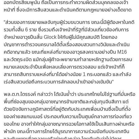
ออกบัตรสีชมพูนั้น ถือเป็นการกระทำความผิดส่วนบุคคลของเจ้า
หน้าที่ ซึ่งจะมีการสืบสวนและดำเนินคดีตามกฎหมายอย่างเด็ดขาด
“ส่วนของการขยายผลจับกุมผู้ร่วมขบวนการ ขณะนี้มีผู้ต้องหาในคดี
รวมทั้งสิ้น 6 ราย ซึ่งรวมถึงเจ้าหน้าที่รัฐที่มีส่วนเกี่ยวข้องกับการ
จำหน่ายอาวุธปืนสั้น Glock ให้กับผู้ไม่มีคุณสมบัติ โดยกอง
บัญชาการตำรวจนครบาลได้ตั้งเรื่องสอบสวนทางวินัยและดำเนิน
คดีอาญาแล้ว ขณะที่แหล่งที่มาของอาวุธสงครามอย่างปืน M16
และวัตถุระเบิด แม้กลุ่มผู้ค้าจะพยายามทำลายหลักฐานด้วยการลบ
หมายเลขประจำปืนเพื่อหลบเลี่ยงการตรวจสอบ แต่เจ้าหน้าที่ก็
สามารถสืบทราบแหล่งที่มาได้อย่างน้อย 1 กระบอกแล้ว และกำลัง
เร่งสืบสวนต่อถึงกระบวนการลักลอบนำเข้าอย่างเข้มข้น“
พล.ต.ท.ไตรรงค์ กล่าวว่า ได้เน้นย้ำว่า ประเทศไทยไม่ใช่ฐานที่มั่นหรือ
พื้นที่ซ่องสุมของกลุ่มอาชญากรข้ามชาติและกลุ่มทุนจีนสีเทา แต่
ด้วยปัจจัยทางภูมิศาสตร์ที่อยู่ติดกับประเทศเพื่อนบ้านซึ่งเป็นที่ตั้ง
ของค่ายสแกมเมอร์ ประกอบกับความเป็นศูนย์กลางการท่องเที่ยว
ของไทย อาจทำให้กลุ่มอาชญากรฉวยโอกาสใช้เป็นเส้นทางผ่านหรือ
พำนัก ขณะนี้ทางการไทยได้บูรณาการความร่วมมือกับประเทศจีน
และกัมพูชาเพื่อทลายเครือข่ายดังกล่าว โดยยืนยันว่าไม่มีการ