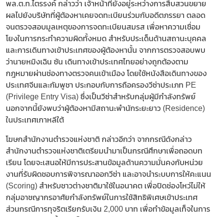
พล.ต.ท.ไตรรงค์ กล่าวว่า เจ้าหน้าที่ยังอยู่ระหว่างการสืบสวนขยาย
ผลไปยังบริษัทที่ผู้ต้องหาเคยจดทะเบียนร่วมกับอดีตภรรยา ตลอด
จนตรวจสอบมูลเหตุของการจดทะเบียนสมรส เพื่อหาความเชื่อม
โยงในการกระทำความผิดทั้งหมด สำหรับประเด็นด้านสถานะบุคคล
และการเดินทางเข้าประเทศของผู้ต้องหานั้น จากการตรวจสอบพบ
ว่านายหมิงเฉิน ซัน เดินทางเข้าประเทศไทยอย่างถูกต้องตาม
กฎหมายผ่านช่องทางตรวจคนเข้าเมือง โดยใช้หนังสือเดินทางของ
ประเทศจีนและกัมพูชา ประกอบกับการถือครองวีซ่าประเภท PE
(Privilege Entry Visa) ซึ่งเป็นวีซ่าสำหรับกลุ่มผู้มีกำลังทรัพย์
นอกจากนี้ยังพบว่าผู้ต้องหามีสถานะพำนักระยะยาว (Residence)
ในประเทศเกาหลีใต้
โฆษกสำนักงานตำรวจแห่งชาติ กล่าวอีกว่า จากกรณีดังกล่าว
สำนักงานตำรวจแห่งชาติเตรียมนำมาเป็นกรณีศึกษาเพื่อถอดบท
เรียน โดยจะเสนอให้มีการประสานข้อมูลด้านความมั่นคงกับหน่วย
งานที่รับผิดชอบการพิจารณาออกวีซ่า และอาจนำระบบการให้คะแนน
(Scoring) สำหรับชาวต่างชาติมาใช้ในอนาคต เพื่อปิดช่องโหว่ไม่ให้
กลุ่มอาชญากรอาศัยกำลังทรัพย์ในการใช้สิทธิพิเศษเข้าประเทศ
ส่วนกรณีการทุจริตเรียกรับเงิน 2,000 บาท เพื่อทำข้อมูลเท็จในการ