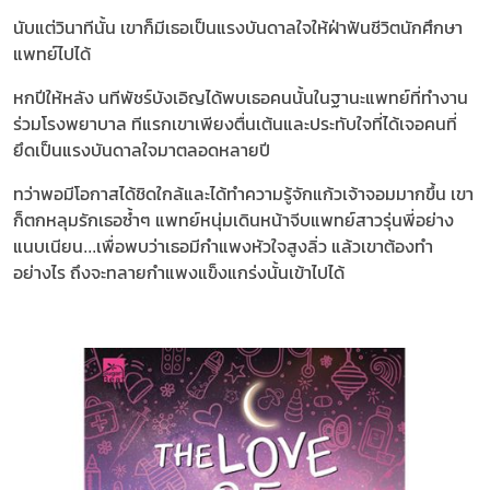
นับแต่วินาทีนั้น เขาก็มีเธอเป็นแรงบันดาลใจให้ฝ่าฟันชีวิตนักศึกษา
แพทย์ไปได้
หกปีให้หลัง นทีพัชร์บังเอิญได้พบเธอคนนั้นในฐานะแพทย์ที่ทำงาน
ร่วมโรงพยาบาล ทีแรกเขาเพียงตื่นเต้นและประทับใจที่ได้เจอคนที่
ยึดเป็นแรงบันดาลใจมาตลอดหลายปี
ทว่าพอมีโอกาสได้ชิดใกล้และได้ทำความรู้จักแก้วเจ้าจอมมากขึ้น เขา
ก็ตกหลุมรักเธอซ้ำๆ แพทย์หนุ่มเดินหน้าจีบแพทย์สาวรุ่นพี่อย่าง
แนบเนียน...เพื่อพบว่าเธอมีกำแพงหัวใจสูงลิ่ว แล้วเขาต้องทำ
อย่างไร ถึงจะทลายกำแพงแข็งแกร่งนั้นเข้าไปได้