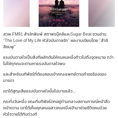
สวพ.FM91 สำนักพิมพ์ สถาพรบุ๊คส์และSugar Beat ชวนอ่าน
"The Love of My Life หัวใจบันดาลรัก" ผลงานเขียนโดย "สำลี
สีชมพู"
แรงบันดาลใจเป็นสิ่งที่ผลักดันให้คนคนหนึ่งก้าวไปถึงจุดหมาย ทว่า
ไม่ใช่ทุกคนจะตามหาแรงบันดาลใจพบ
และสำหรับนทีพัชร์ที่ต้องสอบเข้าคณะแพทย์ตามคำขอร้องของ
มารดา
เขาได้สูญเสียแรงบันดาลใจนั้นไปนานแล้ว...
กระทั่งวันหนึ่ง ขณะที่นทีพัชร์ตกอยู่ท่ามกลางสถานการณ์หน้าสิ่ว
หน้าขวาน เขาได้เห็นคุณหมอสาวคนหนึ่งเข้ามาช่วยชีวิตคนป่วย
หัวใจวายได้ทันท่วงที