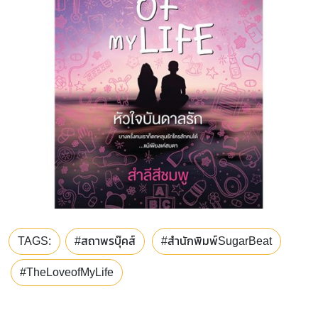
TAGS:
#สถาพรบุ๊คส์
#สำนักพิมพ์SugarBeat
#TheLoveofMyLife